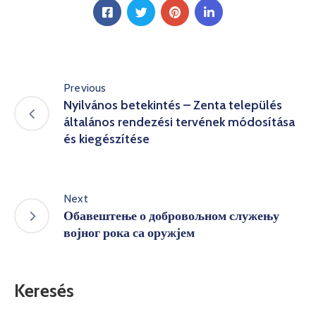
Previous
Nyilvános betekintés – Zenta település
általános rendezési tervének módosítása
és kiegészítése
Next
Обавештење о добровољном служењу
војног рока са оружјем
Keresés