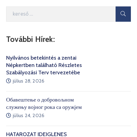
További Hírek:
Nyilvános betekintés a zentai
Népkertben található Részletes
Szabályozási Terv tervezetébe
július 28, 2026
Обавештење о добровољном
служењу војног рока са оружјем
július 24, 2026
HATÁROZAT IDEIGLENES