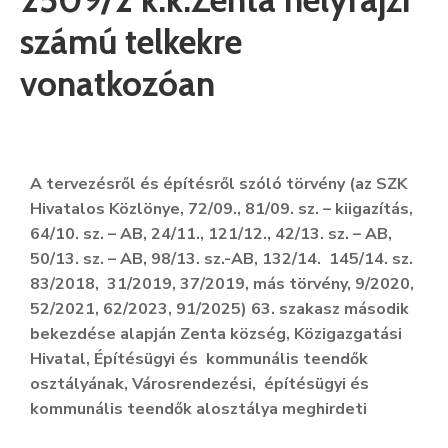
számú telkekre
Informátor
vonatkozóan
E-
Önkormányzat
Magyar
A tervezésről és építésről szóló törvény (az SZK
Hivatalos Közlönye, 72/09., 81/09. sz. – kiigazítás,
64/10. sz. – AB, 24/11., 121/12., 42/13. sz. – AB,
50/13. sz. – AB, 98/13. sz.-AB, 132/14. 145/14. sz.
83/2018,
31/2019, 37/2019,
más törvény
, 9/2020,
52/2021, 62/2023,
91/2025
) 63. szakasz második
bekezdése alapján
Zenta k
özség, Közigazgatási
Hivatal
,
Építésügyi és kommunális teendők
osztályának
,
Városrendezési, építésügyi és
kommunális teendők alosztálya meghirdeti