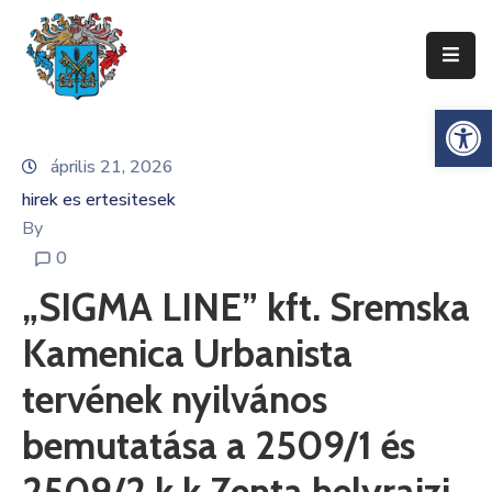
Ismerje
Es
Meg
Zentát
április 21, 2026
hirek es ertesitesek
Zenta
Község
By
Önkormányzata
0
„SIGMA LINE” kft. Sremska
Községi
Közigazgatás
Kamenica Urbanista
Gazdaság
tervének nyilvános
Turizmus
bemutatása a 2509/1 és
Dokumentumok
2509/2 k.k.Zenta helyrajzi