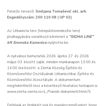
Felelős tervező:
Smiljana Tomašević
okl. arh.
Engedélyszám:
200 110 08 ( UP 02)
.
Az Urbanista terv (településrendezési terv)
jóváhagyására vonatkozó kérelmet a
“SIGMA LINE”
kft Sremska Kamenica
nyújtotta be.
A nyilvános bemutatás 2026. április 27. és 2026.
május 03. között zajlik, minden munkanapon 13:00 és
14:00 óra között a Zentai Község Építési és
Közművesítési Osztályának Urbanisztikai, Építési és
Közművesítési Alosztályán. A dokumentum
megtekinthető lesz a következő hivatalos honlapon is:
www.zenta-senta.co.rs_Planski-dokumenti.html/5.
Felhívjuk az érdekelt jogi és magánszemélyeket, hogy