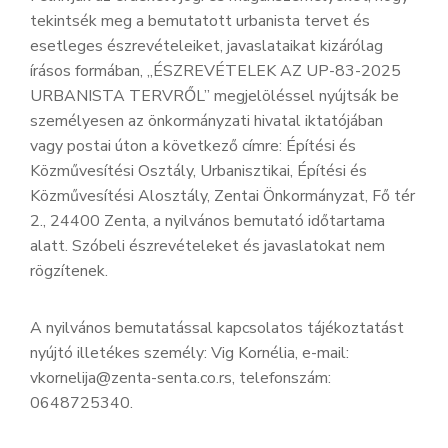
tekintsék meg a bemutatott urbanista tervet és
esetleges észrevételeiket, javaslataikat kizárólag
írásos formában, „ÉSZREVÉTELEK AZ UP-83-2025
URBANISTA TERVRŐL” megjelöléssel nyújtsák be
személyesen az önkormányzati hivatal iktatójában
vagy postai úton a következő címre: Építési és
Közművesítési Osztály, Urbanisztikai, Építési és
Közművesítési Alosztály, Zentai Önkormányzat, Fő tér
2., 24400 Zenta, a nyilvános bemutató időtartama
alatt. Szóbeli észrevételeket és javaslatokat nem
rögzítenek.
A nyilvános bemutatással kapcsolatos tájékoztatást
nyújtó illetékes személy: Vig Kornélia, e-mail:
vkornelija@zenta-senta.co.rs, telefonszám:
0648725340.