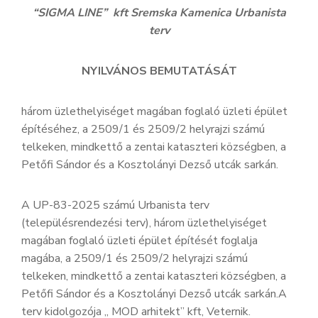
“
SIGMA LINE”
kft Sremska Kamenica Urbanista
terv
NYILVÁNOS BEMUTATÁSÁT
három üzlethelyiséget magában foglaló üzleti épület
építéséhez, a 2509/1 és 2509/2 helyrajzi számú
telkeken, mindkettő a zentai kataszteri községben, a
Petőfi Sándor és a Kosztolányi Dezső utcák sarkán.
A UP-83-2025 számú Urbanista terv
(településrendezési terv), három üzlethelyiséget
magában foglaló üzleti épület építését foglalja
magába, a 2509/1 és 2509/2 helyrajzi számú
telkeken, mindkettő a zentai kataszteri községben, a
Petőfi Sándor és a Kosztolányi Dezső utcák sarkán.A
terv kidolgozója „ MOD arhitekt” kft, Veternik.