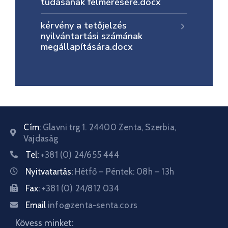
tudásának felmérésére.docx
kérvény a tetőjelzés
nyilvántartási számának
megállapítására.docx
Cím:
Glavni trg 1. 24400 Zenta, Szerbia,
Vajdaság
Tel:
+381 (0) 24/655 444
Nyitvatartás:
Hétfő – Péntek: 08h – 13h
Fax:
+381 (0) 24/812 034
Email
info@zenta-senta.co.rs
Kövess minket: