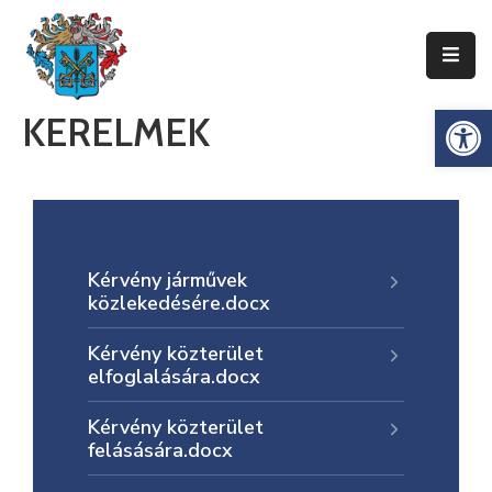
Ismerje
Es
KERELMEK
Meg
Zentát
Zenta
Község
Önkormányzata
Kérvény járművek
közlekedésére.docx
Községi
Közigazgatás
Kérvény közterület
elfoglalására.docx
Gazdaság
Kérvény közterület
Turizmus
felásására.docx
Dokumentumok