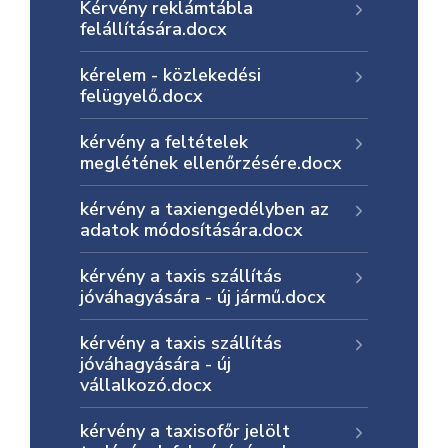
Kérvény reklámtábla
felállítására.docx
Informátor
kérelem - közlekedési
E-
felügyelő.docx
Önkormányzat
kérvény a feltételek
meglétének ellenőrzésére.docx
Magyar
kérvény a taxiengedélyben az
adatok módosítására.docx
kérvény a taxis szállítás
jóváhagyására - új jármű.docx
kérvény a taxis szállítás
jóváhagyására - új
vállalkozó.docx
kérvény a taxisofőr jelölt