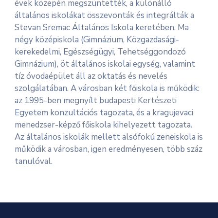
évek közepén megszüntették, a különálló
általános iskolákat összevonták és integrálták a
Informátor
Stevan Sremac Általános Iskola keretében. Ma
E-
négy középiskola (Gimnázium, Közgazdasági-
Önkormányzat
kerekedelmi, Egészségügyi, Tehetséggondozó
Gimnázium), öt általános iskolai egység, valamint
tíz óvodaépület áll az oktatás és nevelés
Magyar
szolgálatában. A városban két főiskola is működik:
az 1995-ben megnyílt budapesti Kertészeti
Egyetem konzultációs tagozata, és a kragujevaci
menedzser-képző főiskola kihelyezett tagozata.
Az általános iskolák mellett alsófokú zeneiskola is
működik a városban, igen eredményesen, több száz
tanulóval.