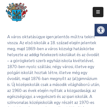
Ismerje
Es
Meg
Zentát
A város oktatásügye igen jelentős múltra tekint
vissza. Az első iskolák a 18. század elején jelentek
Zenta
meg, majd 1869-ben a város községi hatáskörbe
Község
helyezte az addigi felekezeti iskolákat és az óvodát
Önkormányzata
– a görögkeleti szerb egyházi iskola kivételével.
Községi
1870-ben nyolc szállási, négy városi, illetve egy
Közigazgatás
polgári iskolát hoztak létre, illetve még egy
óvodát, majd 1876-ban megnyílt az (al)gimnázium
Gazdaság
is. Új középiskolák csak a második világháború után,
az 1960-as évek elején nyíltak: a közgazdasági, az
Turizmus
egészségügyi, a vegyészeti és az ipari iskolák. A
színvonalas középiskolák egy részét az 1970-es
Dokumentumok