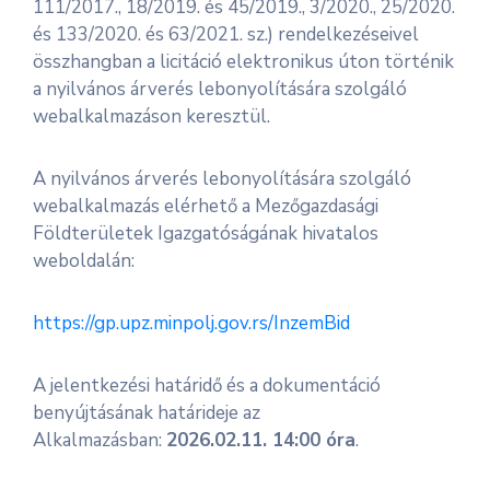
111/2017., 18/2019. és 45/2019., 3/2020., 25/2020.
és 133/2020. és 63/2021. sz.) rendelkezéseivel
összhangban a licitáció elektronikus úton történik
a nyilvános árverés lebonyolítására szolgáló
webalkalmazáson keresztül.
A nyilvános árverés lebonyolítására szolgáló
webalkalmazás elérhető a Mezőgazdasági
Földterületek Igazgatóságának hivatalos
weboldalán:
https://gp.upz.minpolj.gov.rs/InzemBid
A jelentkezési határidő és a dokumentáció
benyújtásának határideje az
Alkalmazásban:
2026.02.11. 14:00 óra
.