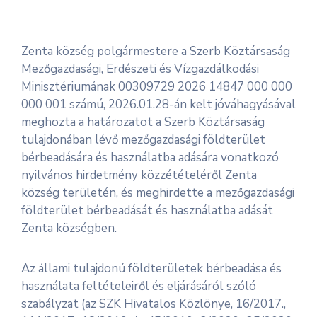
Informátor
Zenta község polgármestere a Szerb Köztársaság
E-
Mezőgazdasági, Erdészeti és Vízgazdálkodási
Önkormányzat
Minisztériumának 00309729 2026 14847 000 000
000 001 számú, 2026.01.28-án kelt jóváhagyásával
Magyar
meghozta a határozatot a Szerb Köztársaság
tulajdonában lévő mezőgazdasági földterület
bérbeadására és használatba adására vonatkozó
nyilvános hirdetmény közzétételéről Zenta
község területén, és meghirdette a mezőgazdasági
földterület bérbeadását és használatba adását
Zenta községben.
Az állami tulajdonú földterületek bérbeadása és
használata feltételeiről és eljárásáról szóló
szabályzat (az SZK Hivatalos Közlönye, 16/2017.,