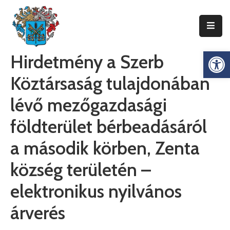
Ismerje
Es
Hirdetmény a Szerb
Meg
Zentát
Köztársaság tulajdonában
Zenta
lévő mezőgazdasági
Község
Önkormányzata
földterület bérbeadásáról
Községi
a második körben, Zenta
Közigazgatás
község területén –
Gazdaság
elektronikus nyilvános
Turizmus
árverés
Dokumentumok