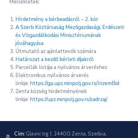
Mellékletek:
Hirdetmény a bérbeadásról – 2. kör
A Szerb Köztársaság Mezőgazdasági, Erdészeti
és Vízgazdálkodási Minisztériumának
jóváhagyása
Útmutató az ajánlattevők számára
Határozat a kezdő bérleti díjakról
Parcellák listája a nyilvános árveréshez
Elektronikus nyilvános árverés
linkje:
https://gp.upz.minpolj.gov.rs/InzemBid
Zenta község hirdetményének
linkje:
https://upz.minpolj.gov.rs/sadrzaj/
Cím:
Glavni trg 1. 24400 Zenta, Szerbia,