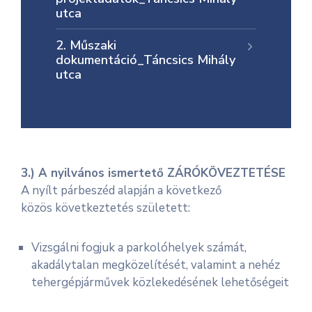
utca
Informátor
2. Műszaki
E-
dokumentáció_Táncsics Mihály
Önkormányzat
utca
Magyar
3.) A nyilvános ismertető
ZÁRÓKÖVEZTETÉSE
A nyílt párbeszéd alapján a következő
közös
következtetés
született:
Vizsgálni fogjuk a parkolóhelyek számát,
akadálytalan megközelítését, valamint a nehéz
tehergépjárművek közlekedésének lehetőségeit