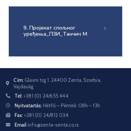
9. Пројекат спољног
уређења_ПЗИ_Танчич М
Cím:
Glavni trg 1. 24400 Zenta, Szerbia,
Vajdaság
Tel:
+381 (0) 24/655 444
Nyitvatartás:
Hétfő – Péntek: 08h – 13h
Fax:
+381 (0) 24/812 034
Email
info@zenta-senta.co.rs