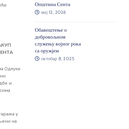
Општина Сента
еће
мај 12, 2026
Обавештење о
добровољном
служењу војног рока
АКУП
са оружјем
СЕНТА
октобар 8, 2025
ма Одлуке
ини
дбе и
осима
гаража у
вљени на