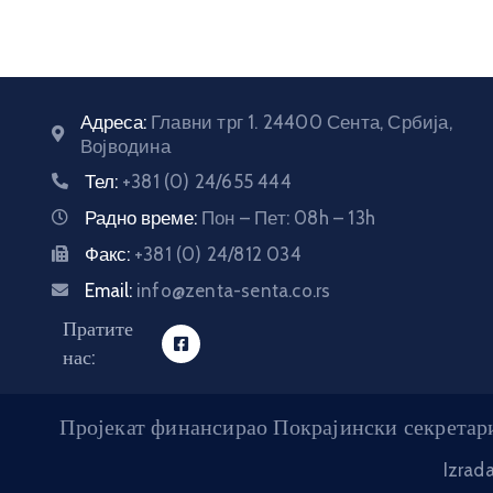
Адреса:
Главни трг 1. 24400 Сента, Србија,
Војводина
Тел:
+381 (0) 24/655 444
Радно време:
Пон – Пет: 08h – 13h
Факс:
+381 (0) 24/812 034
Email:
info@zenta-senta.co.rs
Пратите
нас:
Пројекат финансирао Покрајински секретари
Izrad