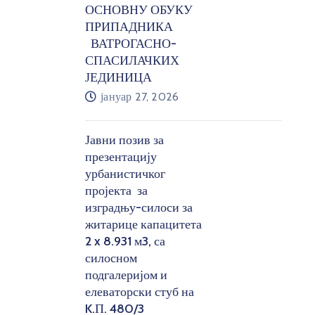
ОСНОВНУ ОБУКУ
ПРИПАДНИКА
ВАТРОГАСНО-
СПАСИЛАЧКИХ
ЈЕДИНИЦА
јануар 27, 2026
Јавни позив за
презентацију
урбанистичког
пројекта за
изградњу-силоси за
житарице капацитета
2 x 8.931 м3, са
силосном
подгалеријом и
елеваторски стуб на
K.П. 480/3