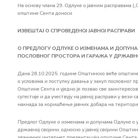
На основу члана 29. Одлуке о јавним расправама (
општине Сента доноси
ИЗВЕШТАЈ О СПРОВЕДЕНОЈ ЈАВНОЈ РАСПРАВИ
О ПРЕДЛОГУ ОДЛУКЕ О ИЗМЕНАМА И ДОПУНА
ПОСЛОВНОГ ПРОСТОРА И ГАРАЖА У ДРЖАВНОЈ
Дана 28.10.2025. године Општинско веће општине
о условима и поступку давања у закуп пословног пр
Општине Сента и уједно је позвао све заинтересов
сугестије и да учествују на јавној расправи у вез
накнада за коришћење јавних добара на територи
Предлог Одлуке о изменама и допунама Одлуке о у
државној својини, односно у јавној својини Општин
званичној интернет презентацији општине Сента.