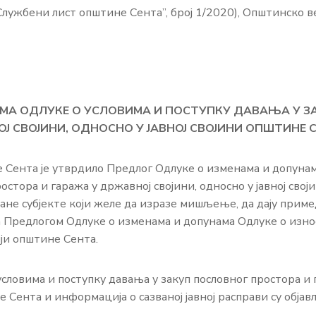
„Службени лист општине Сента”, број 1/2020), Општинско в
МА ОДЛУКЕ О УСЛОВИМА И ПОСТУПКУ ДАВАЊА У З
 СВОЈИНИ, ОДНОСНО У ЈАВНОЈ СВОЈИНИ ОПШТИНЕ 
 Сента је утврдило Предлог Одлуке о изменама и допуна
остора и гаража у државној својини, односно у јавној свој
ане субјекте који желе да изразе мишљење, да дају приме
и са Предлогом Одлуке о изменама и допунама Одлуке о изн
ји општине Сента.
словима и поступку давања у закуп пословног простора и 
е Сента и информација о сазваној јавној расправи су обја