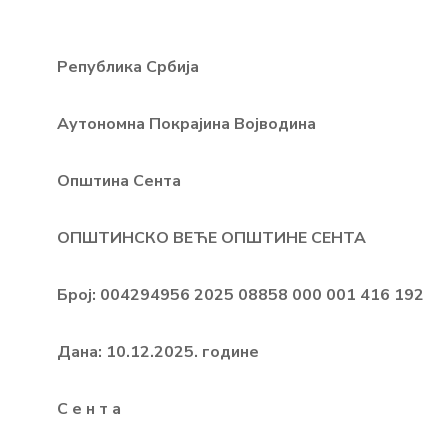
Република Србија
Аутономна Покрајина Војводина
Општина Сента
ОПШТИНСКО
ВЕЋЕ ОПШТИНЕ СЕНТА
Број:
004294956 202
5 08858 00
0
001
416 1
92
Дана:
10
.1
2
.20
2
5
. године
С е н т а