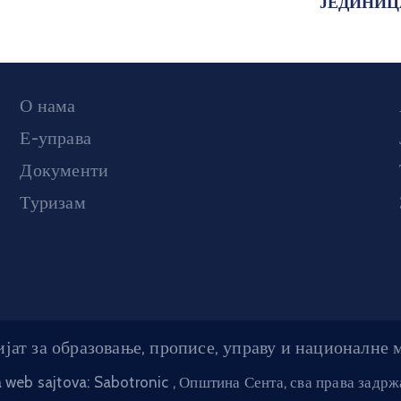
ЈЕДИНИЦ
О нама
Е-управа
Документи
Туризам
јат за образовање, прописе, управу и националне
a web sajtova: Sabotronic
, Општина Сента, сва права задр