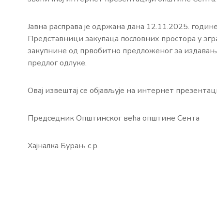
Јавна расправа је одржана дана 12.11.2025. године
Представници закупаца пословних простора у згр
закупнине од првобитно предложеног за издавање 
предлог одлуке.
Овај извештај се објављује на интернет презентац
Председник Општинског већа општине Сента
Хајналка Бурањ с.р.