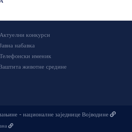
А
Актуелни конкурси
Јавна набавка
Телефонски именик
Заштита животне средине
 мањине - националне заједнице Војводине
жана