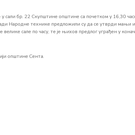
 у сали бр. 22 Скупштине општине са почетком у 16,30 час
ади Народне технике предложили су да се утврди мањи 
велике сале по часу, те је њихов предлог уграђен у кона
ији општине Сента.