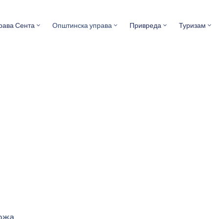
рава Сента
Општинска управа
Привреда
Туризам
ожа