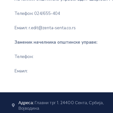
Телефон: 024/655-404
Емаил: r.edit@zenta-senta.co.rs
Заменик начелника општинске управе:
Телефон:
Емаил:
Адреса:
Главни трг 1. 24400 Сента, Србија,
Војводина