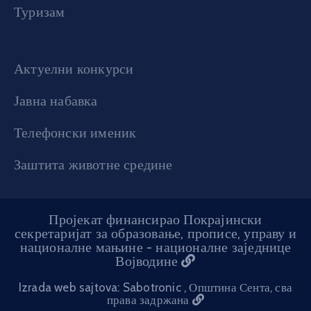
Туризам
Актуелни конкурси
Јавна набавка
Телефонски именик
Заштита животне средине
Пројекат финансирао Покрајински
секретаријат за образовање, прописе, управу и
националне мањине - националне заједнице
Војводине
Izrada web sajtova: Sabotronic
, Општина Сента, сва
права задржана