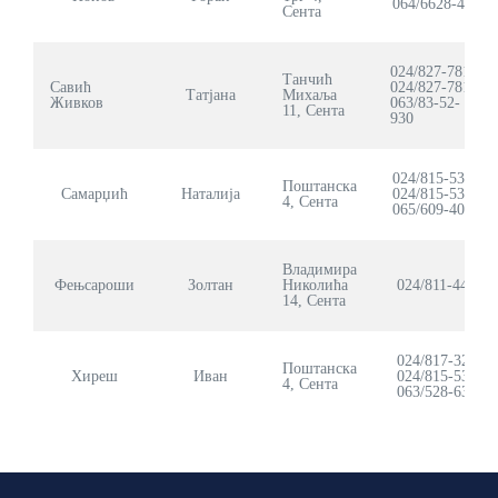
064/6628-440
Сента
024/827-781
Танчић
Савић
024/827-781
Татјана
Михаља
Живков
063/83-52-
11, Сента
930
024/815-535
Поштанска
Самарџић
Наталија
024/815-535
4, Сента
065/609-4015
Владимира
Фењсароши
Золтан
Николића
024/811-444
14, Сента
024/817-329
Поштанска
Хиреш
Иван
024/815-535
4, Сента
063/528-639