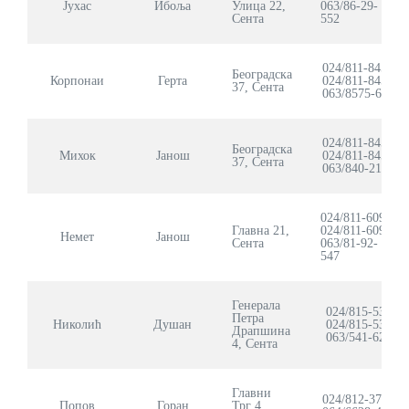
Јухас
Ибоља
Улица 22,
063/86-29-
Сента
552
024/811-845
Београдска
Корпонаи
Герта
024/811-845
37, Сента
063/8575-632
024/811-845
Београдска
Михок
Јанош
024/811-845
37, Сента
063/840-2132
024/811-609
Главна 21,
024/811-609
Немет
Јанош
Сента
063/81-92-
547
Генерала
024/815-535
Петра
Николић
Душан
024/815-535
Драпшина
063/541-624
4, Сента
Главни
024/812-374
Попов
Горан
Трг 4,