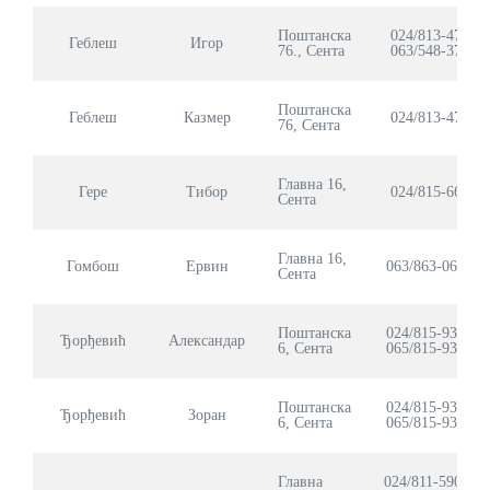
E-
Поштанска
024/813-478
Геблеш
Игор
76., Сента
063/548-375
управа
Поштанска
Геблеш
Казмер
024/813-478
Српски
76, Сента
Главна 16,
Гере
Тибор
024/815-661
Сента
Главна 16,
Гомбош
Ервин
063/863-0627
Сента
Поштанска
024/815-935
Ђорђевић
Александар
6, Сента
065/815-9350
Поштанска
024/815-935
Ђорђевић
Зоран
6, Сента
065/815-9351
Главна
024/811-590