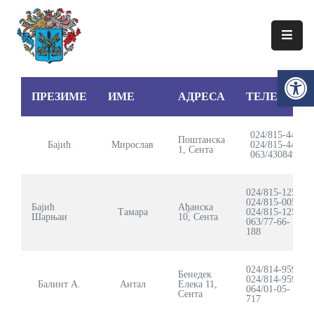
Упознајте
Op
Сенту
ПРЕЗИМЕ
ИМЕ
АДРЕСА
ТЕЛЕФОН
Локална
самоуправа
024/815-449
Сента
Поштанска
Бајић
Мирослав
024/815-449
1, Сента
063/430849
Општинска
управа
024/815-125
024/815-005
Бајић
Ађанска
Привреда
Тамара
024/815-125
Шарњаи
10, Сента
063/77-66-
188
Туризам
024/814-959
Документи
Бенедек
024/814-959
Балинт А.
Антал
Елека 11,
064/01-05-
Сента
717
Информатор