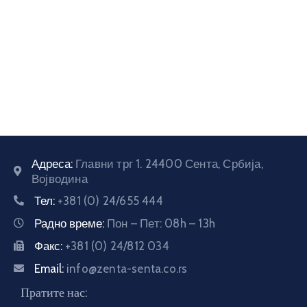
E-
управа
Српски
Адреса:
Главни трг 1. 24400 Сента, Србија,
Војводина
Тел:
+381 (0) 24/655 444
Радно време:
Пон – Пет: 08h – 13h
Факс:
+381 (0) 24/812 034
Email:
info@zenta-senta.co.rs
Пратите нас: