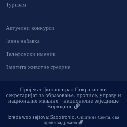
Туризам
Актуелни конкурси
Јавна набавка
Телефонски именик
Заштита животне средине
Пројекат финансирао Покрајински
секретаријат за образовање, прописе, управу и
националне мањине - националне заједнице
Војводине
Izrada web sajtova: Sabotronic
, Општина Сента, сва
права задржана