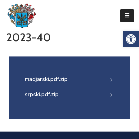
Упознајте
Op
2023-40
Сенту
Локална
самоуправа
Сента
Општинска
madjarski.pdf.zip
управа
srpski.pdf.zip
Привреда
Туризам
Документи
Информатор