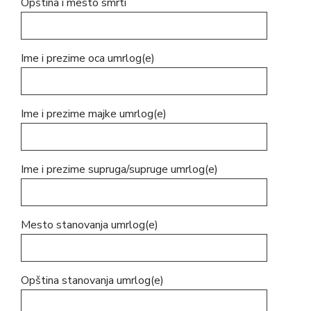
Opština i mesto smrti
E-
управа
Ime i prezime oca umrlog(e)
Српски
Ime i prezime majke umrlog(e)
Ime i prezime supruga/supruge umrlog(e)
Mesto stanovanja umrlog(e)
Opština stanovanja umrlog(e)