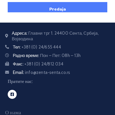
Адреса:
Главни трг 1. 24400 Сента, Србија,
Војводина
Тел:
+381 (0) 24/655 444
Радно време:
Пон – Пет: 08h – 13h
Факс:
+381 (0) 24/812 034
Email:
info@zenta-senta.co.rs
Пратите нас:
О нама