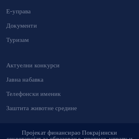
Е-управа
Документи
Туризам
Актуелни конкурси
Јавна набавка
Телефонски именик
Заштита животне средине
Пројекат финансирао Покрајински
секретаријат за образовање, прописе, управу и