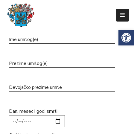
Упознајте
Op
Сенту
Ime umrlog(e)
Локална
самоуправа
Сента
Prezime umrlog(e)
Општинска
управа
Devojačko prezime umrle
Привреда
Туризам
Dan, mesec i god. smrti
Документи
Информатор