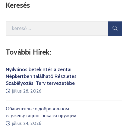
Keresés
További Hírek:
Nyilvános betekintés a zentai
Népkertben található Részletes
Szabályozási Terv tervezetébe
július 28, 2026
Обавештење о добровољном
служењу војног рока са оружјем
július 24, 2026