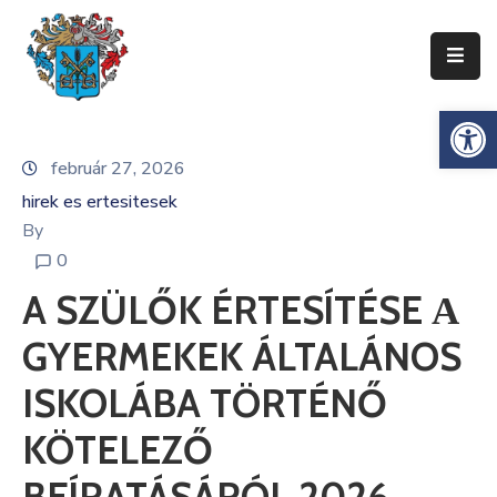
Ismerje
Es
Meg
Zentát
február 27, 2026
hirek es ertesitesek
Zenta
Község
By
Önkormányzata
0
A SZÜLŐK ÉRTESÍTÉSE А
Községi
Közigazgatás
GYERMEKEK ÁLTALÁNOS
Gazdaság
ISKOLÁBA TÖRTÉNŐ
Turizmus
KÖTELEZŐ
Dokumentumok
BEÍRATÁSÁRÓL 2026