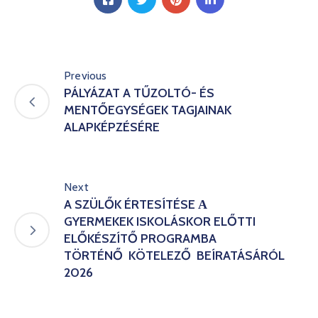
Previous
PÁLYÁZAT A TŰZOLTÓ- ÉS
MENTŐEGYSÉGEK TAGJAINAK
ALAPKÉPZÉSÉRE
Next
A SZÜLŐK ÉRTESÍTÉSE А
GYERMEKEK ISKOLÁSKOR ELŐTTI
ELŐKÉSZÍTŐ PROGRAMBA
TÖRTÉNŐ KÖTELEZŐ BEÍRATÁSÁRÓL
2026