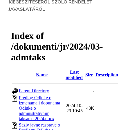
KIEGÉSZÍTÉSÉRŐL SZÓLÓ RENDELET
Informátor
JAVASLATÁRÓL
E-
Önkormányzat
Magyar