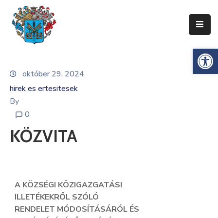
Ismerje
Es
Meg
Zentát
október 29, 2024
hirek es ertesitesek
Zenta
Község
By
Önkormányzata
0
KÖZVITA
Községi
Közigazgatás
Gazdaság
A KÖZSÉGI KÖZIGAZGATÁSI
Turizmus
ILLETÉKEKRŐL SZÓLÓ
RENDELET MÓDOSÍTÁSÁRÓL ÉS
Dokumentumok