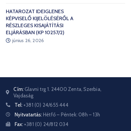
HATÁROZAT IDEIGLENES
KÉPVISELŐ KIJELÖLÉSÉRŐL A
RÉSZLEGES KISAJÁTÍTÁSI
ELJÁRÁSBAN (KP 10257/2)
június 26, 2026
Cím:
Glavni trg 1. 24400 Zenta, Szerbia,
Vajdaság
Tel:
+381 (0) 24/655 444
Nyitvatartás:
Hétfő – Péntek: 08h – 13h
Fax:
+381 (0) 24/812 034