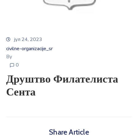
E-
управа
Српски
јул 24, 2023
civilne-organizacije_sr
By
0
Друштво Филателиста
Сента
Share Article