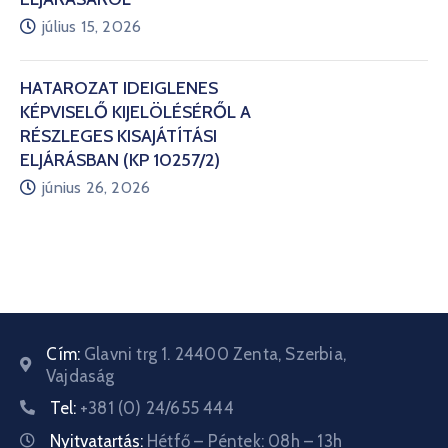
július 15, 2026
HATÁROZAT IDEIGLENES
KÉPVISELŐ KIJELÖLÉSÉRŐL A
RÉSZLEGES KISAJÁTÍTÁSI
ELJÁRÁSBAN (KP 10257/2)
június 26, 2026
Cím:
Glavni trg 1. 24400 Zenta, Szerbia,
Vajdaság
Tel:
+381 (0) 24/655 444
Nyitvatartás:
Hétfő – Péntek: 08h – 13h