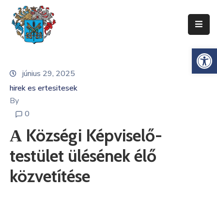
Ismerje
Es
Meg
Zentát
június 29, 2025
hirek es ertesitesek
Zenta
Község
By
Önkormányzata
0
А Községi Képviselő-
Községi
Közigazgatás
testület ülésének élő
Gazdaság
közvetítése
Turizmus
Dokumentumok