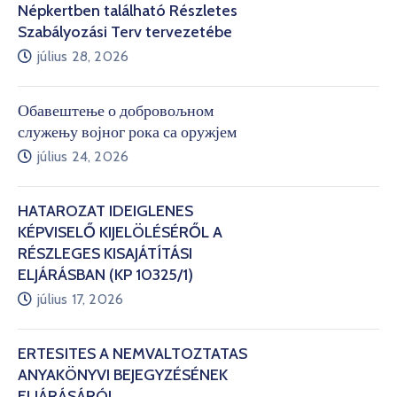
Népkertben található Részletes
Szabályozási Terv tervezetébe
július 28, 2026
Обавештење о добровољном
служењу војног рока са оружјем
július 24, 2026
HATÁROZAT IDEIGLENES
KÉPVISELŐ KIJELÖLÉSÉRŐL A
RÉSZLEGES KISAJÁTÍTÁSI
ELJÁRÁSBAN (KP 10325/1)
július 17, 2026
ÉRTESÍTÉS A NEMVÁLTOZTATÁS
ANYAKÖNYVI BEJEGYZÉSÉNEK
ELJÁRÁSÁRÓL