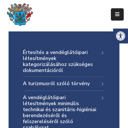
Ismerje
Es
Meg
Zentát
Értesítés a vendéglátóipari
Zenta
létesítmények
Község
kategorizálásához szükséges
Önkormányzata
dokumentációról
Községi
A turizmusról szóló törvény
Közigazgatás
A vendéglátóipari
Gazdaság
létesítmények minimális
technikai és szanitáris-higiéniai
Turizmus
berendezéséről és
felszereléséről szóló
Dokumentumok
szabályzat