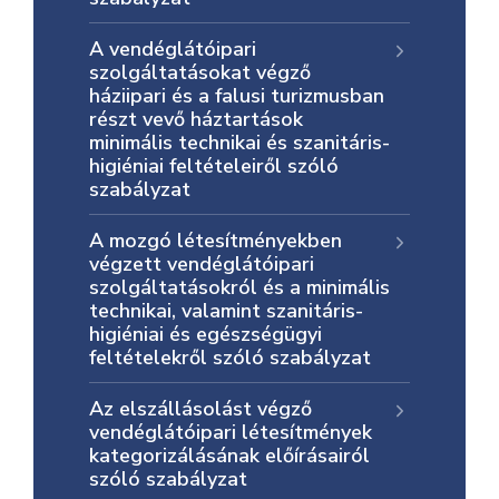
Informátor
A vendéglátóipari
szolgáltatásokat végző
E-
háziipari és a falusi turizmusban
Önkormányzat
részt vevő háztartások
minimális technikai és szanitáris-
higiéniai feltételeiről szóló
szabályzat
Magyar
A mozgó létesítményekben
végzett vendéglátóipari
szolgáltatásokról és a minimális
technikai, valamint szanitáris-
higiéniai és egészségügyi
feltételekről szóló szabályzat
Az elszállásolást végző
vendéglátóipari létesítmények
kategorizálásának előírásairól
szóló szabályzat