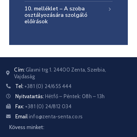
10. melléklet – A szoba
osztályozására szolgáló
előírások
Cím:
Glavni trg 1. 24400 Zenta, Szerbia,
Vajdaság
Tel:
+381 (0) 24/655 444
Nyitvatartás:
Hétfő – Péntek: 08h – 13h
Fax:
+381 (0) 24/812 034
Email
info@zenta-senta.co.rs
Kövess minket: