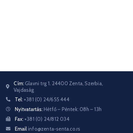
Informátor
E-
Önkormányzat
Magyar
Cím:
Glavni trg 1. 24400 Zenta, Szerbia,
Vajdaság
Tel:
+381 (0) 24/655 444
Nyitvatartás:
Hétfő – Péntek: 08h – 13h
Fax:
+381 (0) 24/812 034
Email
info@zenta-senta.co.rs