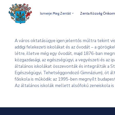
Ismerje Meg Zentát
Zenta Község Önkor
A város oktatásügye igen jelentős múltra tekint vis
addigi felekezeti iskolákat és az óvodát – a görögkel
létre, illetve még egy óvodát, majd 1876-ban megnyí
közgazdasági, az egészségügyi, a vegyészeti és az 
általános iskolákat összevonták és integrálták a 
Egészségügyi, Tehetséggondozó Gimnázium), öt által
főiskola is működik: az 1995-ben megnyílt budapest
Az általános iskolák mellett alsófokú zeneiskola i