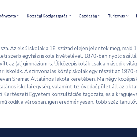
mányzata
Községi Közigazgatás
Gazdaság
Turizmus
sza. Az első iskolák a 18. század elején jelentek meg, maj
eti szerb egyházi iskola kivételével. 1870-ben nyolc szállás
lt az (al)gimnázium is. Új középiskolák csak a második vilá
ipari iskolák. A színvonalas középiskolák egy részét az 19
Stevan Sremac Általános Iskola keretében. Ma négy középis
ános iskolai egység, valamint tíz óvodaépület áll az okta
i Kertészeti Egyetem konzultációs tagozata, és a kragujev
s működik a városban, igen eredményesen, több száz tanulóv