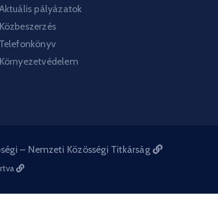
Aktuális pályázatok
Közbeszerzés
Telefonkönyv
Környezetvédelem
bségi – Nemzeti Közösségi Titkárság
artva