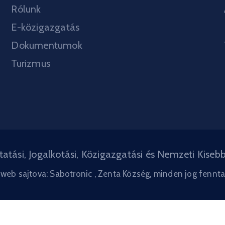
Rólunk
E-közigazgatás
Dokumentumok
Turizmus
atási, Jogalkotási, Közigazgatási és Nemzeti Kiseb
 web sajtova: Sabotronic
, Zenta Község, minden jog fennt