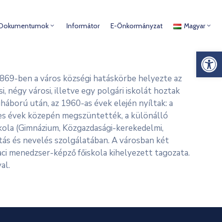
Dokumentumok
Informátor
E-Önkormányzat
Magyar
Es
d 1869-ben a város községi hatáskörbe helyezte az
i, négy városi, illetve egy polgári iskolát hoztak
gháború után, az 1960-as évek elején nyíltak: a
70-es évek közepén megszüntették, a különálló
kola (Gimnázium, Közgazdasági-kerekedelmi,
tás és nevelés szolgálatában. A városban két
aci menedzser-képző főiskola kihelyezett tagozata.
al.