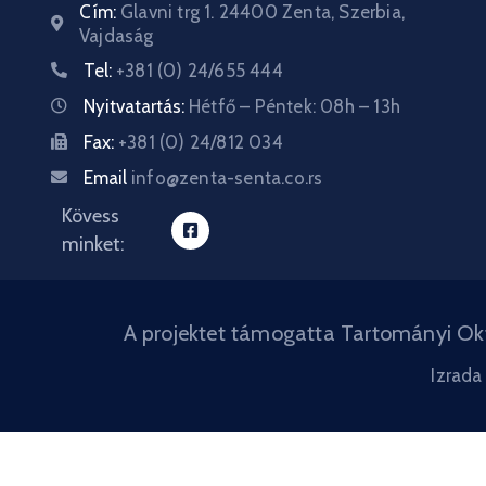
Cím:
Glavni trg 1. 24400 Zenta, Szerbia,
Vajdaság
Tel:
+381 (0) 24/655 444
Nyitvatartás:
Hétfő – Péntek: 08h – 13h
Fax:
+381 (0) 24/812 034
Email
info@zenta-senta.co.rs
Kövess
minket:
A projektet támogatta Tartományi Okt
Izrada