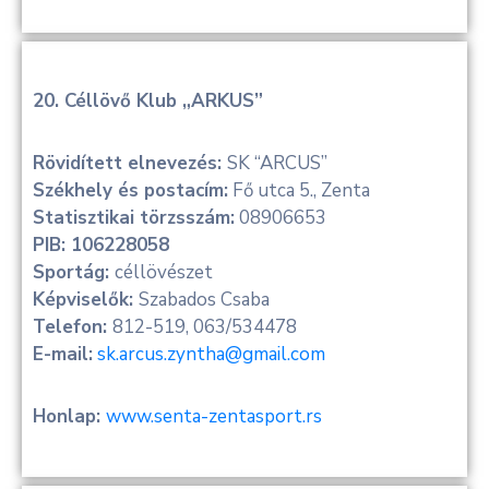
20. Céllövő Klub „ARKUS”
Rövidített elnevezés:
SK “ARCUS”
Székhely és postacím:
Fő utca 5., Zenta
Statisztikai törzsszám:
08906653
PIB: 106228058
Sportág:
céllövészet
Képviselők:
Szabados Csaba
Telefon:
812-519, 063/534478
E-mail:
sk.arcus.zyntha@gmail.com
Honlap:
www.senta-zentasport.rs