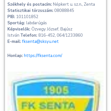
Székhely és postacím:
Népkert u. sz.n., Zenta
Statisztikai törzsszám:
08088845
PIB:
101101852
Sportág:
labdarúgás
Képviselők:
Özvegy József, Bajúsz
István
Telefon:
816-452, 064/1233860
E-mail:
fksenta@sksyu.net
Honlap:
https://fksenta.com/