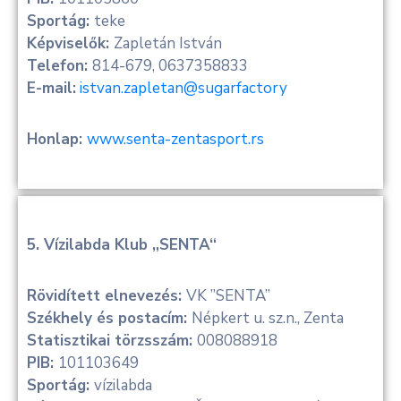
Sportág:
teke
Képviselők:
Zapletán István
Telefon:
814-679, 0637358833
E-mail:
istvan.zapletan@sugarfactory
Honlap:
www.senta-zentasport.rs
5. Vízilabda Klub „SENTA“
Rövidített elnevezés:
VK ”SENTA”
Székhely és postacím:
Népkert u. sz.n., Zenta
Statisztikai törzsszám:
008088918
PIB:
101103649
Sportág:
vízilabda