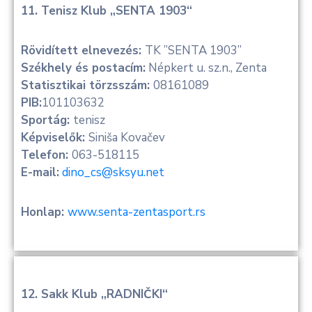
11. Tenisz Klub „SENTA 1903“
Rövidített elnevezés:
TK ”SENTA 1903”
Székhely és postacím:
Népkert u. sz.n., Zenta
Statisztikai törzsszám:
08161089
PIB:
101103632
Sportág:
tenisz
Képviselők:
Siniša Kovačev
Telefon:
063-518115
E-mail:
dino_cs@sksyu.net
Honlap:
www.senta-zentasport.rs
12. Sakk Klub „RADNIČKI“