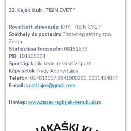
22. Kajak klub „TISIN CVET”
Rövidített elnevezés:
KRK ”TISIN CVET”
Székhely és postacím:
Tiszavirég sétány sz.n.,
Zenta
Statisztikai törzsszám:
08151679
PIB:
101105064
Sportág:
kajak-kenu, rekreatív sport
Képviselők:
Nagy Abonyi Lajos
Telefon:
024813087,0641988290, 0601454877
E-mail:
yusti.lajos@gmail.com
Honlap:
www.tiszaviragkajak-kenuklub.rs