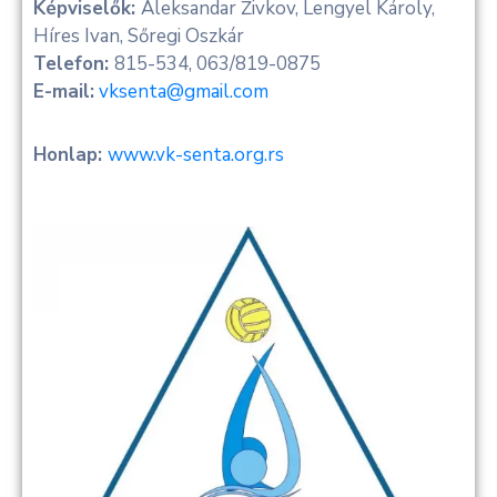
Képviselők:
Aleksandar Živkov, Lengyel Károly,
Híres Ivan, Sőregi Oszkár
Telefon:
815-534, 063/819-0875
E-mail:
vksenta@gmail.com
Honlap:
www.vk-senta.org.rs