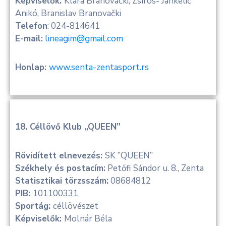
Képviselők:
Klara Branovački, Zsíros- Jankelić
Anikó, Branislav Branovački
Telefon
: 024-814641
E-mail:
lineagim@gmail.com
Honlap:
www.senta-zentasport.rs
18. Céllövő Klub „QUEEN”
Rövidített elnevezés:
SK ”QUEEN”
Székhely és postacím:
Petőfi Sándor u. 8., Zenta
Statisztikai törzsszám:
08684812
PIB:
101100331
Sportág:
céllövészet
Képviselők:
Molnár Béla