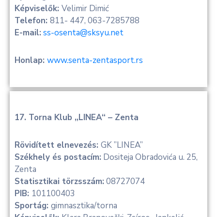
Képviselők:
Velimir Dimić
Telefon:
811- 447, 063-7285788
E-mail:
ss-osenta@sksyu.net
Honlap:
www.senta-zentasport.rs
17. Torna Klub „LINEA“ – Zenta
Rövidített elnevezés:
GK ”LINEA”
Székhely és postacím:
Dositeja Obradovića u. 25,
Zenta
Statisztikai törzsszám:
08727074
PIB:
101100403
Sportág:
gimnasztika/torna