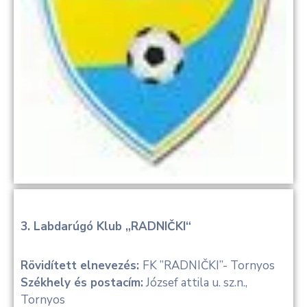
3. Labdarúgó Klub „RADNIČKI“
Rövidített elnevezés:
FK ”RADNIČKI”- Tornyos
Székhely és postacím:
József attila u. sz.n.,
Tornyos