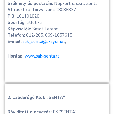
Székhely és postacím:
Népkert u. sz.n., Zenta
Statisztikai törzsszám:
08088837
PIB:
101101828
Sportág:
atlétika
Képviselők:
Smidt Ferenc
Telefon:
812-205, 069-1657615
E-mail:
sak_senta@sksyu.net
;
Honlap:
www.sak-senta.rs
2. Labdarúgó Klub „SENTA“
Rövidített elnevezés:
FK ”SENTA”