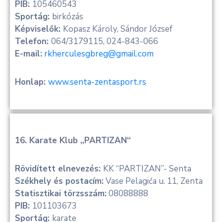
PIB:
105460543
Sportág:
birkózás
Képviselők:
Kopasz Károly, Sándor József
Telefon:
064/3179115, 024-843-066
E-mail:
rkherculesgbreg@gmail.com
Honlap:
www.senta-zentasport.rs
16. Karate Klub „PARTIZAN“
Rövidített elnevezés:
KK “PARTIZAN”- Senta
Székhely és postacím:
Vase Pelagića u. 11, Zenta
Statisztikai törzsszám:
08088888
PIB:
101103673
Sportág:
karate