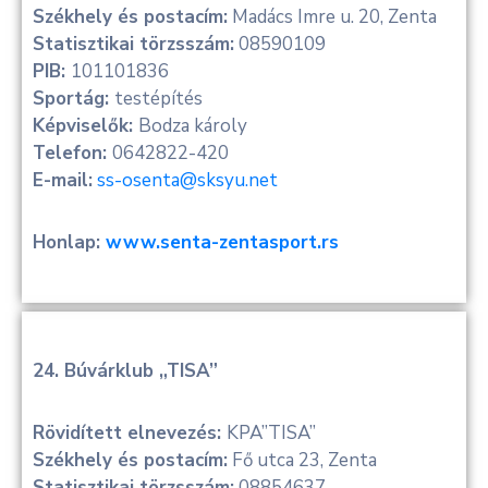
Székhely és postacím:
Madács Imre u. 20, Zenta
Statisztikai törzsszám:
08590109
PIB:
101101836
Sportág:
testépítés
Képviselők:
Bodza károly
Telefon:
0642822-420
E-mail:
ss-osenta@sksyu.net
Honlap:
www.senta-zentasport.rs
24. Búvárklub „TISA”
Rövidített elnevezés:
KPA”TISA”
Székhely és postacím:
Fő utca 23, Zenta
Statisztikai törzsszám:
08854637