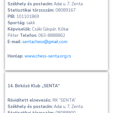
Székhely és postacím:
Adai u. 7, Zenta
Statisztikai törzsszám:
08089167
PIB:
101101869
Sportág:
sakk
Képviselők:
Csáki Gáspár, Kókai
Péter
Telefon:
063-8888862
E-mail:
sentachess@gmail.com
Honlap:
www.chess-senta.org.rs
14. Birkózó Klub „SENTA“
Rövidített elnevezés:
RK ”SENTA”
Székhely és postacím:
Adai u. 7, Zenta
Statisztikai törzsszám:
08088900