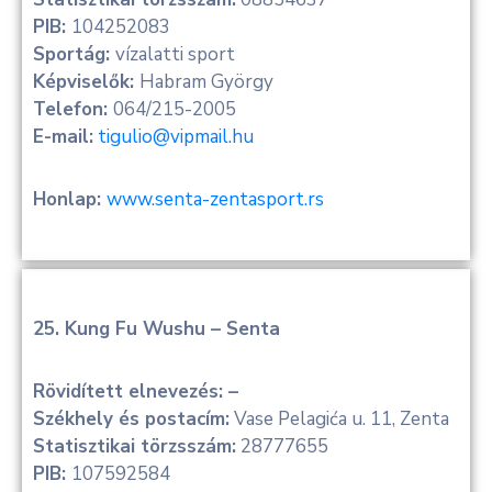
PIB:
104252083
Sportág:
vízalatti sport
Képviselők:
Habram György
Telefon:
064/215-2005
E-mail:
tigulio@vipmail.hu
Honlap:
www.senta-zentasport.rs
25. Kung Fu Wushu – Senta
Rövidített elnevezés: –
Székhely és postacím:
Vase Pelagića u. 11, Zenta
Statisztikai törzsszám:
28777655
PIB:
107592584