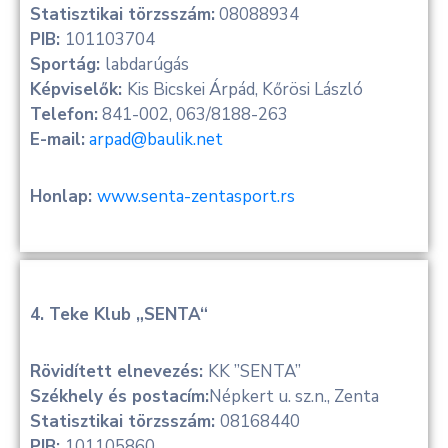
Statisztikai törzsszám:
08088934
PIB:
101103704
Sportág:
labdarúgás
Képviselők:
Kis Bicskei Árpád, Kőrösi László
Telefon:
841-002, 063/8188-263
E-mail:
arpad@baulik.net
Honlap:
www.senta-zentasport.rs
4. Teke Klub „SENTA“
Rövidített elnevezés:
KK ”SENTA”
Székhely és postacím:
Népkert u. sz.n., Zenta
Statisztikai törzsszám:
08168440
PIB:
101105860