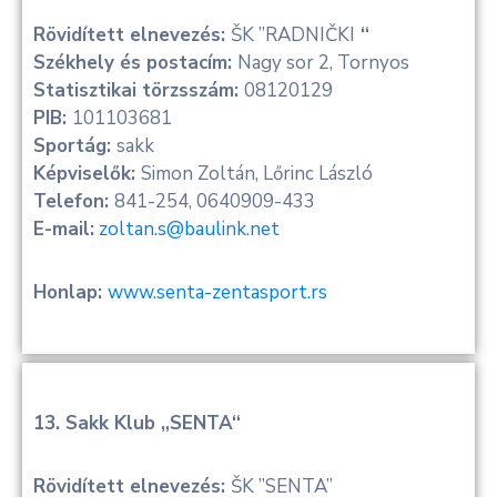
Rövidített elnevezés:
ŠK ”RADNIČKI
“
Székhely és postacím:
Nagy sor 2, Tornyos
Statisztikai törzsszám:
08120129
PIB:
101103681
Sportág:
sakk
Képviselők:
Simon Zoltán, Lőrinc László
Telefon:
841-254, 0640909-433
E-mail:
zoltan.s@baulink.net
Honlap:
www.senta-zentasport.rs
13. Sakk Klub „SENTA“
Rövidített elnevezés:
ŠK ”SENTA”