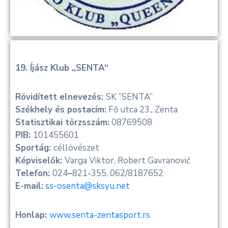
19. Íjász Klub „SENTA“
Rövidített elnevezés:
SK ”SENTA”
Székhely és postacím:
Fő utca 23., Zenta
Statisztikai törzsszám:
08769508
PIB:
101455601
Sportág:
céllövészet
Képviselők:
Varga Viktor, Robert Gavranović
Telefon:
024
–
821-355, 062/8187652
E-mail:
ss-osenta@sksyu.net
Honlap:
www.senta-zentasport.rs