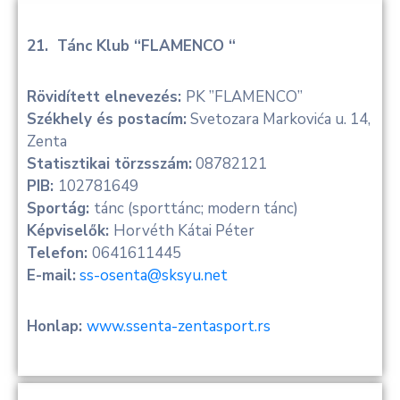
21. Tánc Klub “FLAMENCO “
Rövidített elnevezés:
PK ”FLAMENCO”
Székhely és postacím:
Svetozara Markovića u. 14,
Zenta
Statisztikai törzsszám:
08782121
PIB:
102781649
Sportág:
tánc (sporttánc; modern tánc)
Képviselők:
Horvéth Kátai Péter
Telefon:
0641611445
E-mail:
ss-osenta@sksyu.net
Honlap:
www.ssenta-zentasport.rs