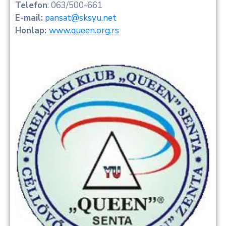
Telefon
: 063/500-661
E-mail:
pansat@sksyu.net
Honlap:
www.queen.org.rs