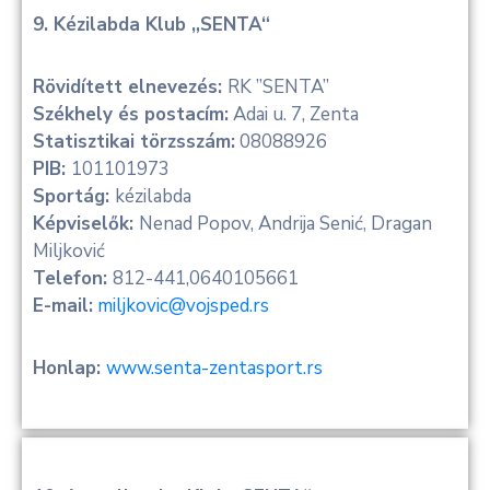
9. Kézilabda Klub „SENTA“
Rövidített elnevezés:
RK ”SENTA”
Székhely és postacím:
Adai u. 7, Zenta
Statisztikai törzsszám:
08088926
PIB:
101101973
Sportág:
kézilabda
Képviselők:
Nenad Popov, Andrija Senić, Dragan
Miljković
Telefon:
812-441,0640105661
E-mail:
miljkovic@vojsped.rs
Honlap:
www.senta-zentasport.rs