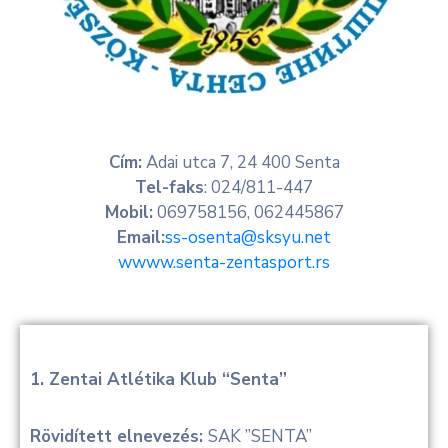
Informátor
E-
Önkormányzat
​Cím:
Adai utca 7, 24 400 Senta
Magyar
Tel-faks
: 024/811-447
Mobil:
069758156, 062445867
Email:
ss-osenta@sksyu.net
wwww.senta-zentasport.rs
1. Zentai Atlétika Klub “Senta”
Rövidített elnevezés:
SAK ”SENTA”