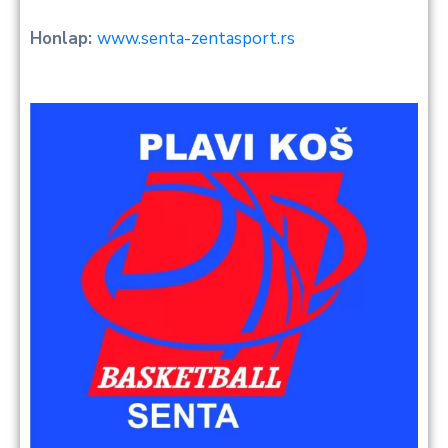
Honlap:
www.senta-zentasport.rs