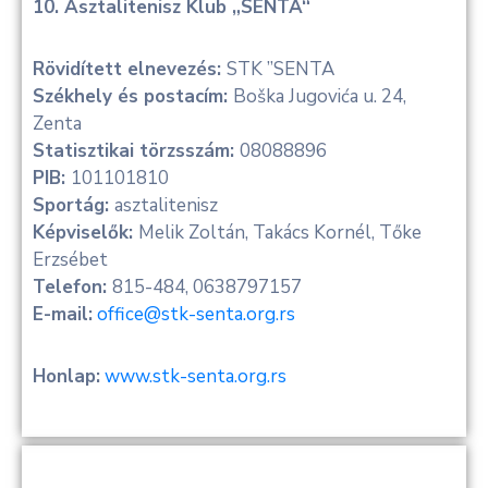
10. Asztalitenisz Klub „SENTA“
Rövidített elnevezés:
STK ”SENTA
Székhely és postacím:
Boška Jugovića u. 24,
Zenta
Statisztikai törzsszám:
08088896
PIB:
101101810
Sportág:
asztalitenisz
Képviselők:
Melik Zoltán, Takács Kornél, Tőke
Erzsébet
Telefon:
815-484, 0638797157
E-mail:
office@stk-senta.org.rs
Honlap:
www.stk-senta.org.rs