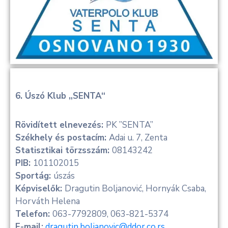
6. Úszó Klub „SENTA“
Rövidített elnevezés:
PK ”SENTA”
Székhely és postacím:
Adai u. 7, Zenta
Statisztikai törzsszám:
08143242
PIB:
101102015
Sportág:
úszás
Képviselők:
Dragutin Boljanović, Hornyák Csaba,
Horváth Helena
Telefon:
063-7792809, 063-821-5374
E-mail:
dragutin.boljanovic@ddor.co.rs