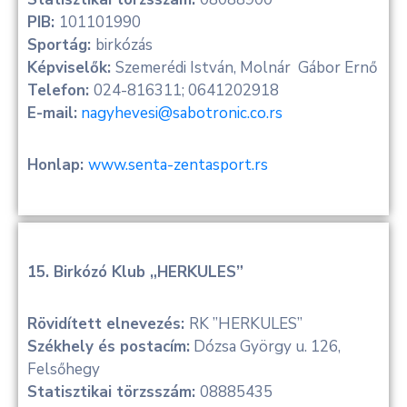
PIB:
101101990
Sportág:
birkózás
Képviselők:
Szemerédi István, Molnár Gábor Ernő
Telefon:
024-816311; 0641202918
E-mail:
nagyhevesi@sabotronic.co.rs
Honlap:
www.senta-zentasport.rs
15. Birkózó Klub „HERKULES”
Rövidített elnevezés:
RK ”HERKULES”
Székhely és postacím:
Dózsa György u. 126,
Felsőhegy
Statisztikai törzsszám:
08885435