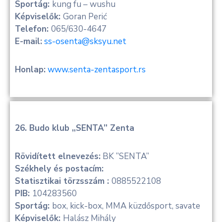
Sportág:
kung fu – wushu
Képviselők:
Goran Perić
Telefon:
065/630-4647
E-mail:
ss-osenta@sksyu.net
Honlap:
www.senta-zentasport.rs
26. Budo klub „SENTA” Zenta
Rövidített elnevezés:
BK ”SENTA”
Székhely és postacím:
Statisztikai törzsszám :
0885522108
PIB:
104283560
Sportág:
box, kick-box, MMA küzdősport, savate
Képviselők:
Halász Mihály