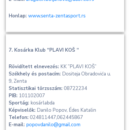
Honlap:
www.senta-zentasport.rs
7. Kosárka Klub “PLAVI KOŠ “
Rövidített elnevezés:
KK ”PLAVI KOŠ”
Székhely és postacím:
Dositeja Obradovića u.
9, Zenta
Statisztikai törzsszám:
08722234
PIB:
101102007
Sportág:
kosárlabda
Képviselők:
Danilo Popov, Édes Katalin
Telefon:
024811447,062445867
E-mail:
popovdanilo@gmail.com