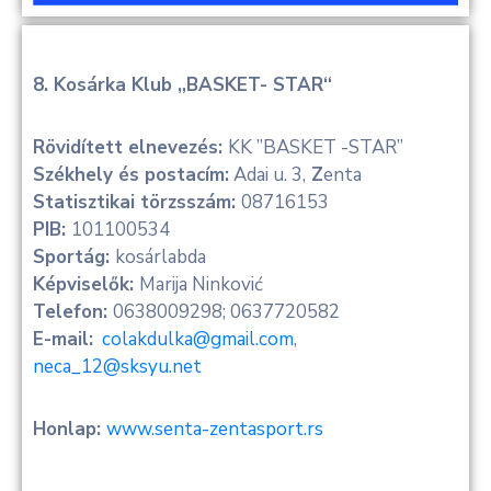
8. Kosárka Klub „BASKET- STAR“
Rövidített elnevezés:
KK ”BASKET -STAR”
Székhely és postacím:
Adai u. 3,
Z
enta
Statisztikai törzsszám:
08716153
PIB:
101100534
Sportág:
kosárlabda
Képviselők:
Marija Ninković
Telefon:
0638009298; 0637720582
E-mail:
colakdulka@gmail.com
,
neca_12@sksyu.net
Honlap:
www.senta-zentasport.rs