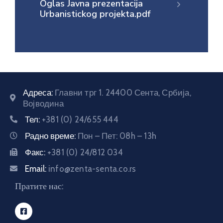
Oglas Javna prezentacija
Urbanistickog projekta.pdf
E-
управа
Српски
Адреса:
Главни трг 1. 24400 Сента, Србија,
Војводина
Тел:
+381 (0) 24/655 444
Радно време:
Пон – Пет: 08h – 13h
Факс:
+381 (0) 24/812 034
Email:
info@zenta-senta.co.rs
Пратите нас: