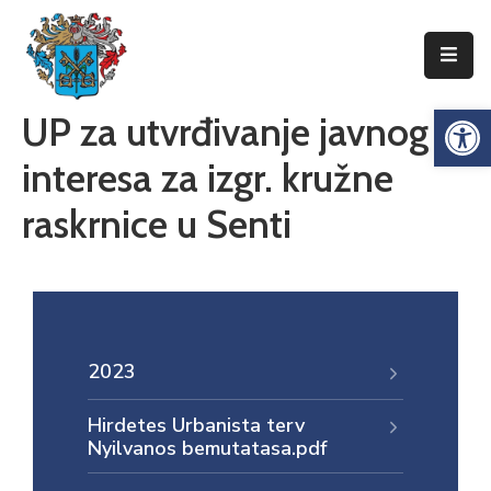
Упознајте
Op
UP za utvrđivanje javnog
Сенту
interesa za izgr. kružne
Локална
самоуправа
raskrnice u Senti
Сента
Општинска
управа
Привреда
2023
Туризам
Hirdetes Urbanista terv
Документи
Nyilvanos bemutatasa.pdf
Информатор