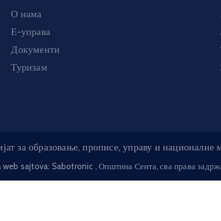
О нама
Е-управа
Документи
Туризам
јат за образовање, прописе, управу и националне
a web sajtova: Sabotronic
, Општина Сента, сва права задр