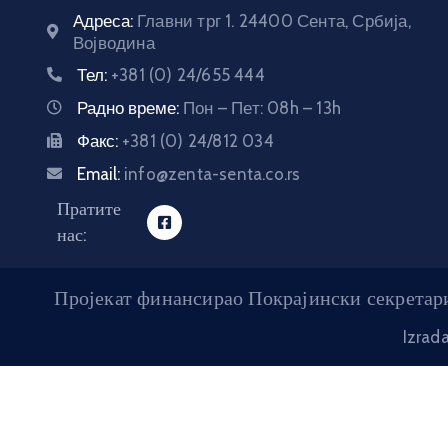
Адреса:
Главни трг 1. 24400 Сента, Србија,
Војводина
Тел:
+381 (0) 24/655 444
Радно време:
Пон – Пет: 08h – 13h
Факс:
+381 (0) 24/812 034
Email:
info@zenta-senta.co.rs
Пратите
нас:
Пројекат финансирао Покрајински секретари
Izrad