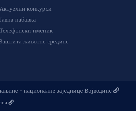
Актуелни конкурси
Јавна набавка
Телефонски именик
Заштита животне средине
 мањине - националне заједнице Војводине
жана