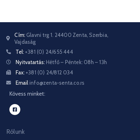
Cím:
Glavni trg 1. 24400 Zenta, Szerbia,
Vajdaság
Tel:
+381 (0) 24/655 444
Nyitvatartás:
Hétfő – Péntek: 08h – 13h
Fax:
+381 (0) 24/812 034
Email
info@zenta-senta.co.rs
Kövess minket:
Rólunk