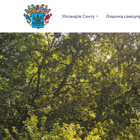
Упознајте Сенту
Локална самоуп