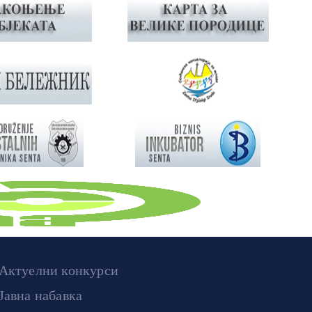
Актуелни конкурси
Јавна набавка