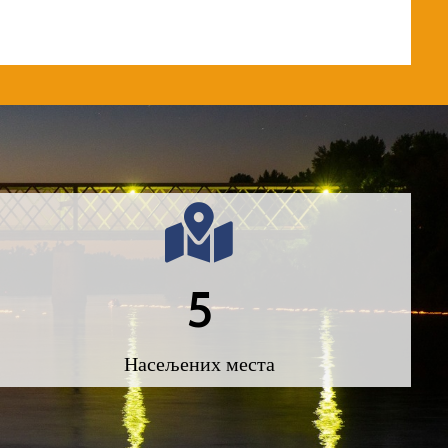
5
Насељених места