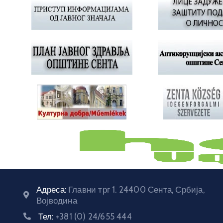
Адреса:
Главни трг 1. 24400 Сента, Србија,
Војводина
Тел:
+381 (0) 24/655 444