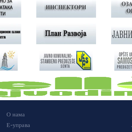
О нама
Е-управа