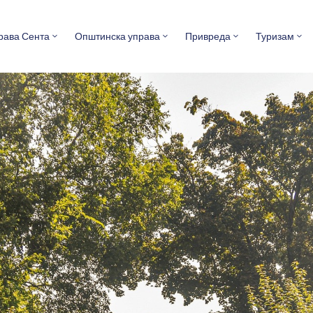
рава Сента
Општинска управа
Привреда
Туризам