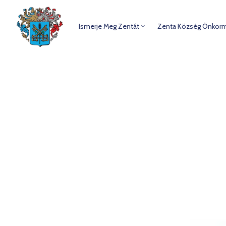
Ismerje Meg Zentát
Zenta Község Önkor