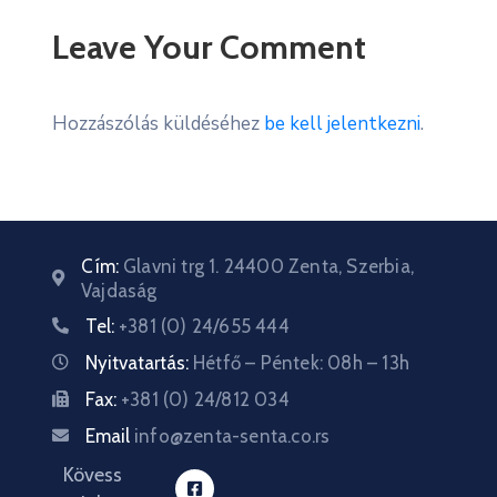
Leave Your Comment
Hozzászólás küldéséhez
be kell jelentkezni
.
Cím:
Glavni trg 1. 24400 Zenta, Szerbia,
Vajdaság
Tel:
+381 (0) 24/655 444
Nyitvatartás:
Hétfő – Péntek: 08h – 13h
Fax:
+381 (0) 24/812 034
Email
info@zenta-senta.co.rs
Kövess