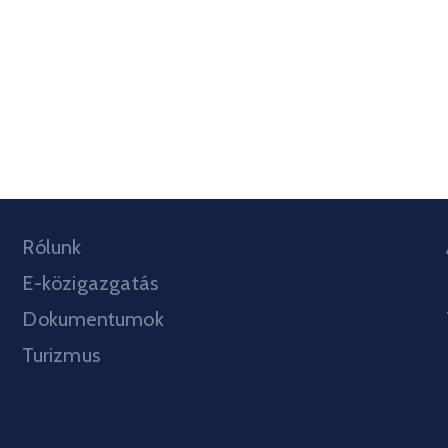
Rólunk
E-közigazgatás
Dokumentumok
Turizmus