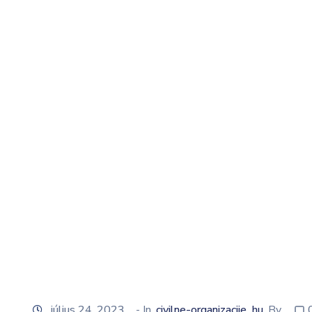
július 24, 2023
- In
civilne-organizacije_hu
By