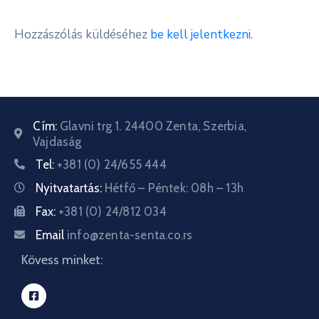
Hozzászólás küldéséhez
be kell jelentkezni
.
Cím:
Glavni trg 1. 24400 Zenta, Szerbia,
Vajdaság
Tel:
+381 (0) 24/655 444
Nyitvatartás:
Hétfő – Péntek: 08h – 13h
Fax:
+381 (0) 24/812 034
Email
info@zenta-senta.co.rs
Kövess minket: