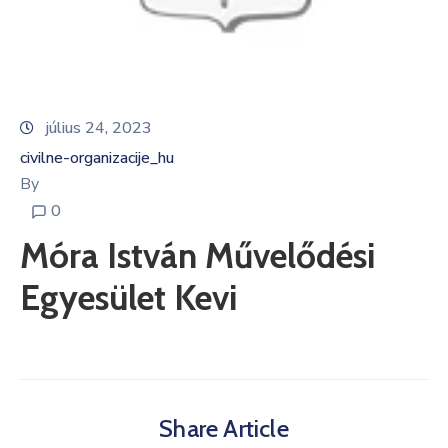
Informátor
E-
Önkormányzat
július 24, 2023
civilne-organizacije_hu
Magyar
By
0
Móra István Művelődési
Egyesület Kevi
Share Article