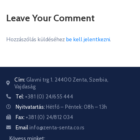
Leave Your Comment
Hozzászólás küldéséhez
be kell jelentkezni
.
Cím:
Glavni trg 1. 24400 Zenta, Szerbia,
Vajdaság
Tel:
+381 (0) 24/655 444
Nyitvatartás:
Hétfő – Péntek: 08h – 13h
Fax:
+381 (0) 24/812 034
Email
info@zenta-senta.co.rs
Kövess minket: