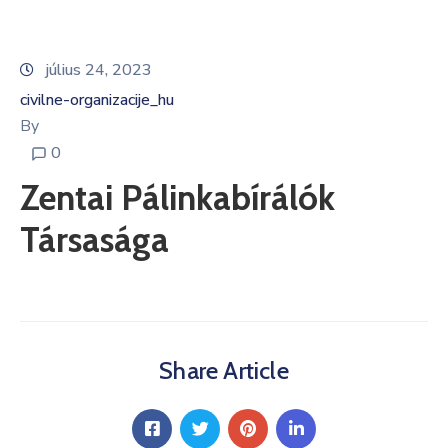
Informátor
július 24, 2023
E-
civilne-organizacije_hu
Önkormányzat
By
0
Magyar
Zentai Pálinkabírálók
Társasága
Share Article