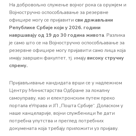
На добровољно служење војног рока са оружјем и
Informátor
Војностручно оспособљавање за резервне
официре могу се пријавити
сви држављани
E-
Републике Србије који у 2026. години
Önkormányzat
навршавају од 19 до 30 година живота
. Разлика
је само што се на Војностручно оспособљавање за
резервне официре могу пријавити само лица која
Magyar
имају завршен факултет, тј. имају
високу стручну
спрему.
Пријављивање кандидата врши се у надлежном
Центру Министарства Одбране за локалну
самоуправу, као и електронским путем преко
портала еУправа и ЈП „Пошта Србије“. Доласком у
наше канцеларије, војни службеници ће дати
потребна упутства и преглед потребних
докумената која требају приложити уз пријаву.