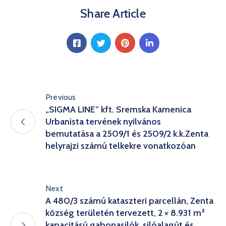
Share Article
Previous
„SIGMA LINE” kft. Sremska Kamenica
Urbanista tervének nyilvános
bemutatása a 2509/1 és 2509/2 k.k.Zenta
helyrajzi számú telkekre vonatkozóan
Next
A 480/3 számú kataszteri parcellán, Zenta
község területén tervezett, 2 × 8.931 m³
kapacitású gabonasilók, silóalagút és