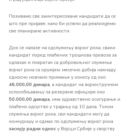
Позивамо све заинтересоване кандидате да се
што пре пријаве, како би успели да реализујемо
све планиране активности.
Док се налазе на одслужењу војног рока, сваки
кандидат поред плаћених трошкова превоза за
одлазак и повратак са добровољног служења
војног рока са оружјем, месечно добија накнаду
односно новчано примање у износу од око
46.000,00 динара
, а кандидат на војностручном
оспособљавању за резервне официре око
50
.000,00 динара
, има здравствено осигурање и
плаћено одсуство у трајању од 10 дана. Током
служења војног рока, сви кандидати могу да
конкуришу и одмах по одслужењу војног рока
заснују радни однос
у Војсци Србије у својству