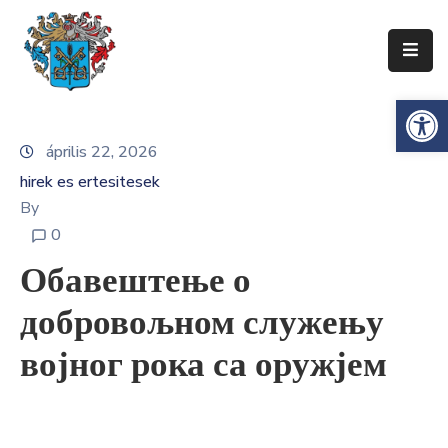
Ismerje
Es
Meg
Zentát
április 22, 2026
hirek es ertesitesek
Zenta
Község
By
Önkormányzata
0
Обавештење о
Községi
Közigazgatás
добровољном служењу
Gazdaság
војног рока са оружјем
Turizmus
Dokumentumok