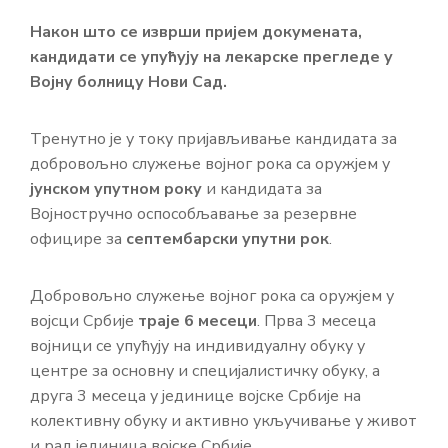
Након што се изврши пријем докумената,
кандидати се упућују на лекарске прегледе у
Војну болницу Нови Сад.
Тренутно је у току пријављивање кандидата за
добровољно служење војног рока са оружјем у
јунском упутном року
и кандидата за
Војностручно оспособљавање за резервне
официре за
септембарски упутни рок
.
Добровољно служење војног рока са оружјем у
војсци Србије
траје 6 месеци
. Прва 3 месеца
војници се упућују на индивидуалну обуку у
центре за основну и специјалистичку обуку, а
друга 3 месеца у јединице војске Србије на
колективну обуку и активно укључивање у живот
и рад јединица војске Србије.