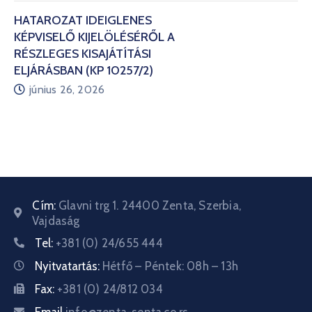
HATÁROZAT IDEIGLENES
KÉPVISELŐ KIJELÖLÉSÉRŐL A
RÉSZLEGES KISAJÁTÍTÁSI
ELJÁRÁSBAN (KP 10257/2)
június 26, 2026
Cím:
Glavni trg 1. 24400 Zenta, Szerbia,
Vajdaság
Tel:
+381 (0) 24/655 444
Nyitvatartás:
Hétfő – Péntek: 08h – 13h
Fax:
+381 (0) 24/812 034