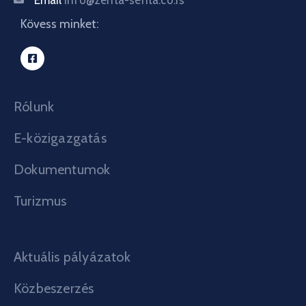
Email
info@zenta-senta.co.rs
Kövess minket:
Rólunk
E-közigazgatás
Dokumentumok
Turizmus
Aktuális pályázatok
Közbeszerzés