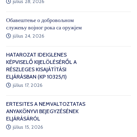
július 28, 2026
Обавештење о добровољном
служењу војног рока са оружјем
július 24, 2026
HATÁROZAT IDEIGLENES
KÉPVISELŐ KIJELÖLÉSÉRŐL A
RÉSZLEGES KISAJÁTÍTÁSI
ELJÁRÁSBAN (KP 10325/1)
július 17, 2026
ÉRTESÍTÉS A NEMVÁLTOZTATÁS
ANYAKÖNYVI BEJEGYZÉSÉNEK
ELJÁRÁSÁRÓL
július 15, 2026