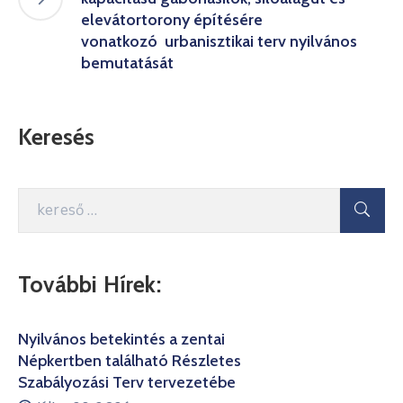
elevátortorony építésére
vonatkozó urbanisztikai terv nyilvános
bemutatását
Keresés
További Hírek:
Nyilvános betekintés a zentai
Népkertben található Részletes
Szabályozási Terv tervezetébe