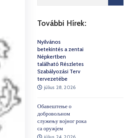
További Hírek:
Nyilvános
betekintés a zentai
Népkertben
található Részletes
Szabályozási Terv
tervezetébe
július 28, 2026
Обавештење о
добровољном
служењу војног рока
са оружјем
július 24, 2026