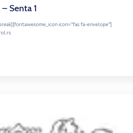
 – Senta 1
ebreak][fontawesome_icon icon="fas fa-envelope"]
ol.rs