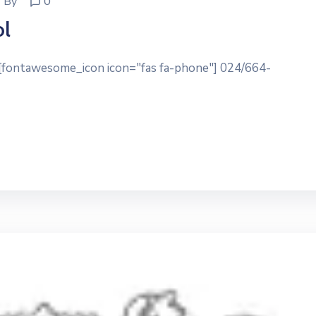
By
0
ol
] [fontawesome_icon icon="fas fa-phone"] 024/664-