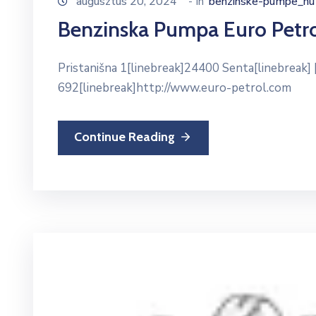
augusztus 20, 2024
- In
benzinske-pumpe_hu
Benzinska Pumpa Euro Petr
Pristanišna 1[linebreak]24400 Senta[linebreak
692[linebreak]http://www.euro-petrol.com
Continue Reading