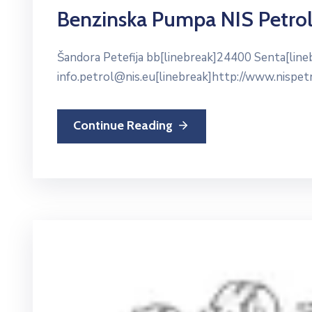
Benzinska Pumpa NIS Petrol
Šandora Petefija bb[linebreak]24400 Senta[lin
info.petrol@nis.eu[linebreak]http://www.nispetr
Continue Reading