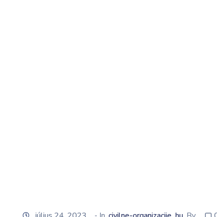
július 24, 2023
- In
civilne-organizacije_hu
By