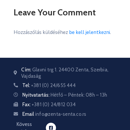
Leave Your Comment
Hozzászólás küldéséhez
be kell jelentkezni
.
Cím:
Glavni trg 1. 24400 Zenta, Szerbia,
Vajdaság
Tel:
+381 (0) 24/655 444
Nyitvatartás:
Hétfő – Péntek: 08h – 13h
Fax:
+381 (0) 24/812 034
Email
info@zenta-senta.co.rs
Kövess