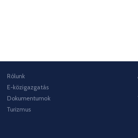
Rólunk
E-közigazgatás
Dokumentumok
Turizmus