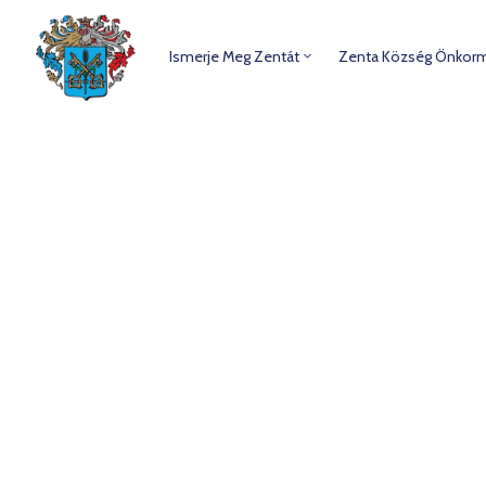
Ismerje Meg Zentát
Zenta Község Önkor