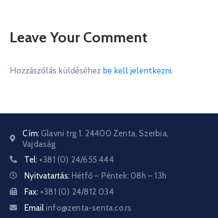
Leave Your Comment
Hozzászólás küldéséhez
be kell jelentkezni
.
Cím:
Glavni trg 1. 24400 Zenta, Szerbia,
Vajdaság
Tel:
+381 (0) 24/655 444
Nyitvatartás:
Hétfő – Péntek: 08h – 13h
Fax:
+381 (0) 24/812 034
Email
info@zenta-senta.co.rs