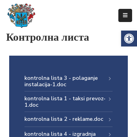
Упознајте
Op
Контролна листа
Сенту
Локална
самоуправа
Сента
Општинска
kontrolna lista 3 - polaganje
управа
instalacija-1.doc
Привреда
kontrolnа listа 1 - taksi prevoz-
1.doc
Туризам
kontrolnа listа 2 - reklame.doc
Документи
Информатор
kontrolnа listа 4 - izgradnja