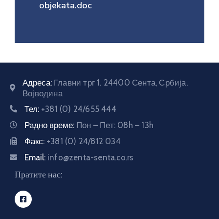
objekata.doc
E-
управа
Српски
Адреса:
Главни трг 1. 24400 Сента, Србија,
Војводина
Тел:
+381 (0) 24/655 444
Радно време:
Пон – Пет: 08h – 13h
Факс:
+381 (0) 24/812 034
Email:
info@zenta-senta.co.rs
Пратите нас: