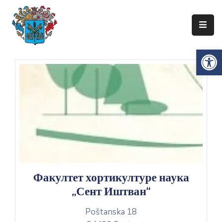
Упознајте
Op
Сенту
Локална
самоуправа
Сента
Општинска
управа
Привреда
Туризам
Факултет хортикултуре наука
„Сент Иштван“
Документи
Poštanska 18
Информатор