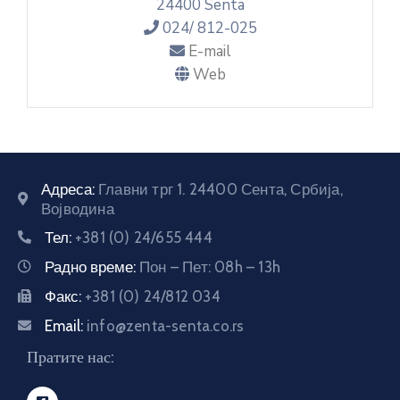
24400 Senta
E-
024/ 812-025
управа
E-mail
Web
Српски
Адреса:
Главни трг 1. 24400 Сента, Србија,
Војводина
Тел:
+381 (0) 24/655 444
Радно време:
Пон – Пет: 08h – 13h
Факс:
+381 (0) 24/812 034
Email:
info@zenta-senta.co.rs
Пратите нас: