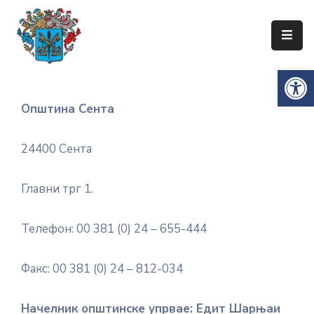
Упознајте
Op
Сенту
Локална
Општина Сента
самоуправа
Сента
24400 Сента
Општинска
управа
Главни трг 1.
Привреда
Телефон: 00 381 (0) 24 – 655-444
Туризам
Факс: 00 381 (0) 24 – 812-034
Документи
Информатор
Начелник општинске упрвае: Едит Шарњаи