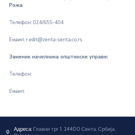
Рожа
E-
управа
Телефон: 024/655-404
Српски
Емаил: r.edit@zenta-senta.co.rs
Заменик начелника општинске управе:
Телефон:
Емаил:
Адреса:
Главни трг 1. 24400 Сента, Србија,