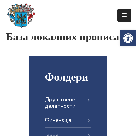
Упознајте
Op
База локалних прописа
Сенту
Локална
самоуправа
Сента
Општинска
Фолдери
управа
Привреда
Друштвене
делатности
Туризам
Документи
Финансије
Информатор
Јавна