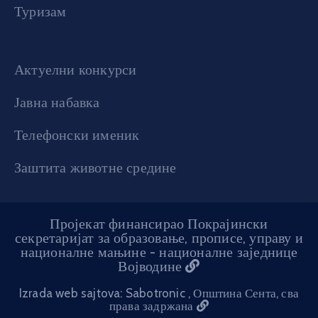
Туризам
Актуелни конкурси
Јавна набавка
Телефонски именик
Заштита животне средине
Пројекат финансирао Покрајински
секретаријат за образовање, прописе, управу и
националне мањине - националне заједнице
Војводине
Izrada web sajtova: Sabotronic
, Општина Сента, сва
права задржана