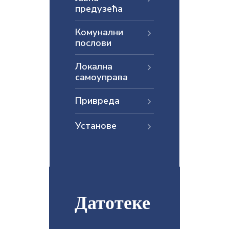
предузећа
E-
управа
Комунални
послови
Српски
Локална
самоуправа
Привреда
Установе
Датотеке