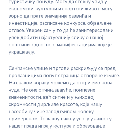
туристичку понуду. Могу да стекну увид у
економски, културни и спортски живот, могу
зорно да прате значајнија развића и
инвестиције, расписане конкурсе, објављене
огласе. Уверен сам у то да ће заинтересовани
увек добити најактуелнију слику о нашој
општини, односно о манифестацијама које је
украшавају.
Сенћанске улице и тргови раскриљују се пред
пролазницима попут страница отворене књиге.
На сваком кораку можемо да откријемо нова
чуда. Не оне опчињавајуће, помпезне
знаменитости, већ ситне и у њиховој
скромности дирљиве красоте, које нашу
насеобину чине заводљивом, човеку
примереном. То какву важну улогу у животу
нашег града играју култура и образовање