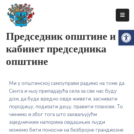
Упознајте
Op
Председник општине и
Сенту
кабинет председника
Локална
самоуправа
општине
Сента
Општинска
управа
Ми у општинској самоуправи радимо на томе да
Сента и њој припадајућа села за све нас буду
Привреда
дом, да буде вредно овде живети, заснивати
Туризам
породицу, подизати децу, правити планове. То
чинимо и због тога што захваљујући
Документи
заједничким напорима овдашњих људи
можемо бити поносни на безбројне грандиозне
Информатор