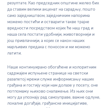
резултате. Као председник општине желео бих
E-
да ставим велики акценат на сарадњу, пошто
управа
само заједништвом, заједничким напорима
можемо постићи и остварити такве трајне
вредности посредством којих ће наш град и
Српски
наша села постати удобнији, животворнији и
још привлачнији, а којих се након наших
марљивих предака с поносом и ми можемо
латити.
Наше континуирано обогаћене и колоритним
садржајем испуњене странице на светски
разапетој мрежи служе информисању наших
грађана и гостију који нам долазе у посету, оне
потпомажу њихово сналажење. Из њих они
могу да упознају рад самоуправе, важне одлуке,
локалне догађаје, грађанске иницијативе,