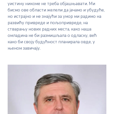
уистину никоме не треба објашњавати. Ми
бисмо ове области желели да јачамо и убудуће,
но истрајно и не знајући за умор ми радимо на
развићу привреде и пољопривреде, на
стварању нових радних места, како наша
омладина не би размишљала о одласку, већ
како би своју будућност планирала овде, у
њеном завичају.