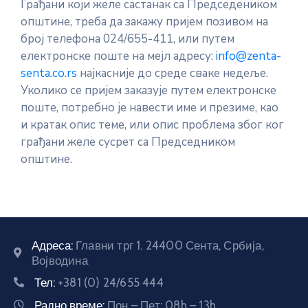
Грађани који желе састанак са Председеником
општине, треба да закажу пријем позивом на
број телефона 024/655-411, или путем
електронске поште на мејл адресу:
info@zenta-
senta.co.rs
најкасније до среде сваке недеље.
Уколико се пријем заказује путем електронске
поште, потребно је навести име и презиме, као
и кратак опис теме, или опис проблема због ког
грађани желе сусрет са Председником
општине.
Адреса:
Главни трг 1. 24400 Сента, Србија,
Војводина
Тел:
+381 (0) 24/655 444
Радно време:
Пон – Пет: 08h – 13h