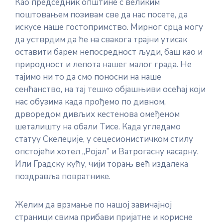
Као председник општине с великим
поштовањем позивам све да нас посете, да
искусе наше гостопримство. Мирног срца могу
да устврдим да ће на свакога трајни утисак
оставити барем непосредност људи, баш као и
природност и лепота нашег малог града. Не
тајимо ни то да смо поносни на наше
сенћанство, на тај тешко објашњиви осећај који
нас обузима када прођемо по дивном,
дрворедом дивљих кестенова омеђеном
шеталишту на обали Тисе. Када угледамо
статуу Скелеџије, у сецесионистичком стилу
опстојећи хотел „Ројал” и Ватрогасну касарну.
Или Градску кућу, чији торањ већ издалека
поздравља повратнике.
Желим да врзмање по нашој завичајној
страници свима прибави пријатне и корисне