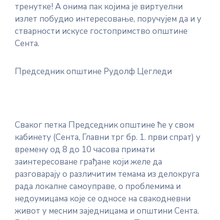
тренутке! А онима пак којима је виртуелни
излет побудио интересовање, поручујем да и у
стварности искусе гостопримство општине
Сента.
Председник општине Рудолф Цегледи
Сваког петка Председник општине ће у свом
кабинету (Сента, Главни трг бр. 1. први спрат) у
времену од 8 до 10 часова примати
заинтересоване грађане који желе да
разговарају о различитим темама из делокруга
рада локалне самоуправе, о проблемима и
недоумицама које се односе на свакодневни
живот у месним заједницама и општини Сента.