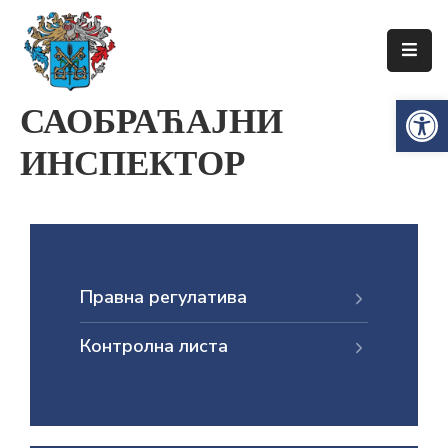
Упознајте
Op
САОБРАЋАЈНИ
Сенту
ИНСПЕКТОР
Локална
самоуправа
Сента
Општинска
управа
Правна регулатива
Привреда
Контролна листа
Туризам
Документи
Информатор