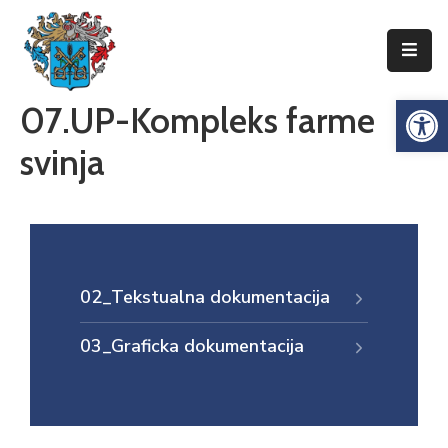
Упознајте
Op
07.UP-Kompleks farme
Сенту
svinja
Локална
самоуправа
Сента
Општинска
управа
02_Tekstualna dokumentacija
Привреда
03_Graficka dokumentacija
Туризам
Документи
Информатор