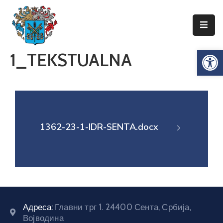
Упознајте
Op
1_TEKSTUALNA
Сенту
Локална
самоуправа
Сента
Општинска
1362-23-1-IDR-SENTA.docx
управа
Привреда
Туризам
Документи
Адреса:
Главни трг 1. 24400 Сента, Србија,
Информатор
Војводина