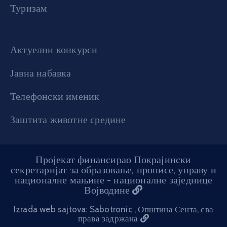
Туризам
Актуелни конкурси
Јавна набавка
Телефонски именик
Заштита животне средине
Пројекат финансирао Покрајински
секретаријат за образовање, прописе, управу и
националне мањине - националне заједнице
Војводине
Izrada web sajtova: Sabotronic
, Општина Сента, сва
права задржана