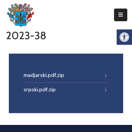
Упознајте
Op
2023-38
Сенту
Локална
самоуправа
Сента
Општинска
madjarski.pdf.zip
управа
srpski.pdf.zip
Привреда
Туризам
Документи
Информатор