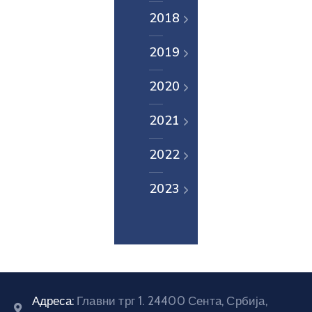
2018
E-
управа
2019
Српски
2020
2021
2022
2023
Адреса:
Главни трг 1. 24400 Сента, Србија,