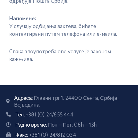
одређује Пошта Србије.
Напомене:
У случају одбијања захтева, бићете
контактирани путем телефона или е-маила.
Свака злоупотреба ове услуге је законом
кажњива.
Адреса:
Главни трг 1. 24400 Сента, Србија,
Војводина
Тел:
+381 (0) 24/655 444
Радно време:
Пон – Пет: 08h – 13h
Факс:
+381 (0) 24/812 034