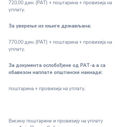
720,00 дин. (РАТ) + поштарина + провизија на
E-
уплату.
управа
За уверење из књиге држављана:
Српски
770,00 дин. (РАТ) + поштарина + провизија на
уплату.
За документа ослобођене од РАТ-а а са
обавезом наплате општинске накнаде:
поштарина + провизија на уплату.
Висину поштарине и провизију на уплату