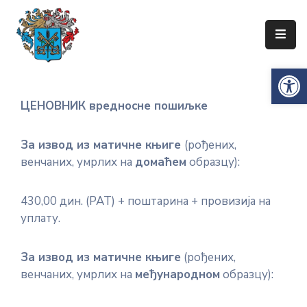
Упознајте
Op
Сенту
Локална
ЦЕНОВНИК вредносне пошиљке
самоуправа
Сента
За извод из матичне књиге
(рођених,
венчаних, умрлих на
домаћем
образцу):
Општинска
управа
430,00 дин. (РАТ) + поштарина + провизија на
Привреда
уплату.
Туризам
За извод из матичне књиге
(рођених,
Документи
венчаних, умрлих на
међународном
образцу):
Информатор