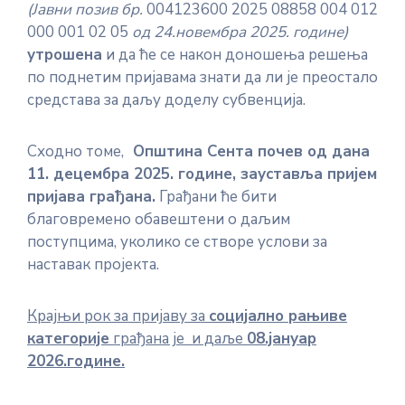
(Јавни позив бр.
004123600 2025 08858 004 012
000 001 02 05
од 24.новембра 2025. године)
утрошена
и да ће се након доношења решења
по поднетим пријавама знати да ли је преостало
средстава за даљу доделу субвенција.
Сходно томе,
Општина Сента почев од дана
11. децембра 2025.
године, зауставља пријем
пријава грађана.
Грађани ће бити
благовремено обавештени о даљим
поступцима, уколико се створе услови за
наставак пројекта.
Крајњи рок за пријаву за
социјално рањиве
категорије
грађана је и даље
08.јануар
2026.године.