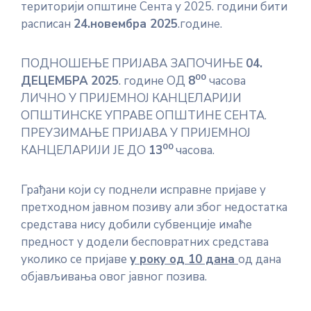
територији општине Сента у 2025. години бити
расписан
24.новембра 2025
.године.
ПОДНОШЕЊЕ ПРИЈАВА ЗАПОЧИЊЕ
04
.
00
ДЕЦЕ
МБРА
2025
. године ОД
8
часова
ЛИЧНО У ПРИЈЕМНОЈ КАНЦЕЛАРИЈИ
ОПШТИНСКЕ УПРАВЕ ОПШТИНЕ СЕНТА.
ПРЕУЗИМАЊЕ ПРИЈАВА У ПРИЈЕМНОЈ
00
КАНЦЕЛАРИЈИ ЈЕ ДО
13
часова.
Грађани који су поднели исправне пријаве у
претходном јавном позиву али због недостатка
средстава нису добили субвенције имаће
предност у додели бесповратних средстава
уколико се пријаве
у року од 10 дана
од дана
објављивања овог јавног позива.