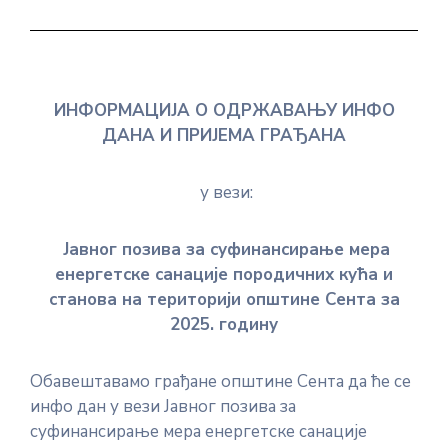
ИНФОРМАЦИЈА О ОДРЖАВАЊУ ИНФО
ДАНА И ПРИЈЕМА ГРАЂАНА
у вези:
Јавног позива за
суфинансирање
мера
енергетске санације породичних кућа и
станова на територији општине Сента за
202
5
. годину
Обавештавамо грађане општине Сента да ће се
инфо дан у вези Јавног позива за
суфинансирање мера енергетске санације