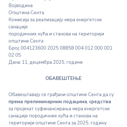
Војводина
E-
Општина Сента
управа
Комисија за реализацију мера енергетске
санације
Српски
породичних кућа и станова на територији
општине Сента
Број: 004123600 2025 08858 004 012 000 001
02 05
Дана: 11. децембра 2025. године
ОБАВЕШТЕЊЕ
Обавештавају се грађани општине Сента да су
према прелиминарним подацима
,
средства
за пројекат суфинансирања мера енергетске
санације породичних кућа и станова на
територији општине Сента за 2025. годину