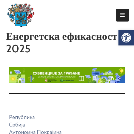
Упознајте
Op
Енергетска ефикасност
Сенту
2025
Локална
самоуправа
Сента
Општинска
управа
Привреда
Туризам
Република
Документи
Србија
Информатор
Аутономна Покрајина