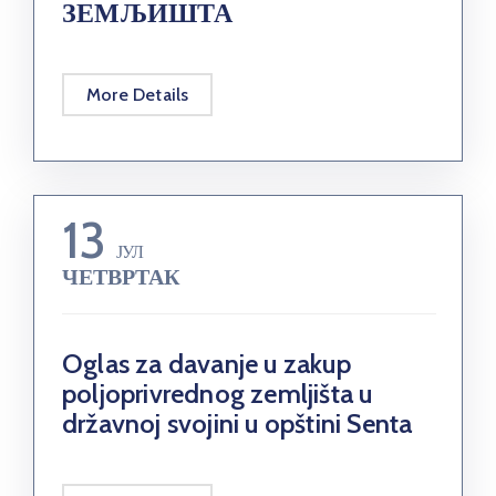
ЗЕМЉИШТА
More Details
13
ЈУЛ
ЧЕТВРТАК
Oglas za davanje u zakup
poljoprivrednog zemljišta u
državnoj svojini u opštini Senta