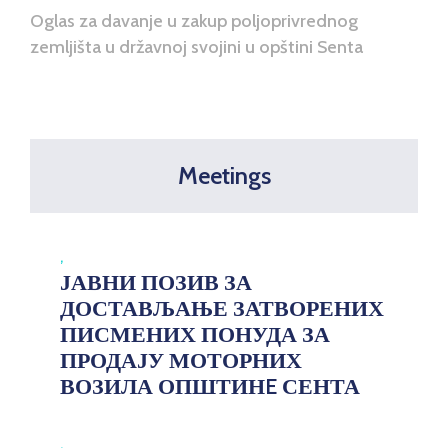
Oglas za davanje u zakup poljoprivrednog
E-
zemljišta u državnoj svojini u opštini Senta
управа
Српски
Meetings
,
ЈАВНИ ПОЗИВ ЗА
ДОСТАВЉАЊЕ ЗАТВОРЕНИХ
ПИСМЕНИХ ПОНУДА ЗА
ПРОДАЈУ МОТОРНИХ
ВОЗИЛА ОПШТИНE СЕНТА
,