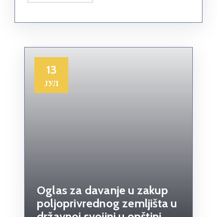
13
ЈУЛ
Oglas za davanje u zakup
poljoprivrednog zemljišta u
državnoj svojini u opštini