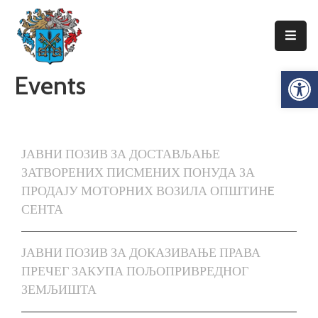
Упознајте
Op
Events
Сенту
Локална
самоуправа
Сента
ЈАВНИ ПОЗИВ ЗА ДОСТАВЉАЊЕ
Општинска
ЗАТВОРЕНИХ ПИСМЕНИХ ПОНУДА ЗА
управа
ПРОДАЈУ МОТОРНИХ ВОЗИЛА ОПШТИНE
СЕНТА
Привреда
Туризам
ЈАВНИ ПОЗИВ ЗА ДОКАЗИВАЊЕ ПРАВА
ПРЕЧЕГ ЗАКУПА ПОЉОПРИВРЕДНОГ
Документи
ЗЕМЉИШТА
Информатор