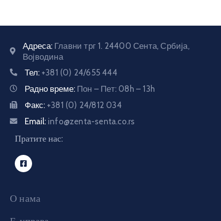
Адреса:
Главни трг 1. 24400 Сента, Србија,
Војводина
Тел:
+381 (0) 24/655 444
Радно време:
Пон – Пет: 08h – 13h
Факс:
+381 (0) 24/812 034
Email:
info@zenta-senta.co.rs
Пратите нас:
О нама