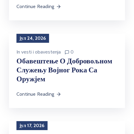
Continue Reading
јул 24, 2026
In
vesti i obavestenja
0
Обавештење О Добровољном
Служењу Војног Рока Са
Оружјем
Continue Reading
јул 17, 2026