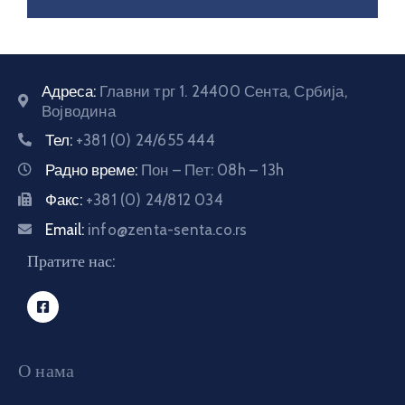
Адреса:
Главни трг 1. 24400 Сента, Србија,
Војводина
Тел:
+381 (0) 24/655 444
Радно време:
Пон – Пет: 08h – 13h
Факс:
+381 (0) 24/812 034
Email:
info@zenta-senta.co.rs
Пратите нас:
О нама