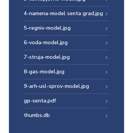
E-
4-namena-model senta grad.jpg
управа
5-regniv-model.jpg
Српски
6-voda-model.jpg
7-struja-model.jpg
8-gas-model.jpg
9-arh-usl-sprov-model.jpg
gp-senta.pdf
thumbs.db