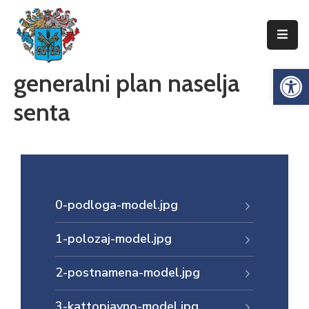
Упознајте
Op
generalni plan naselja
Сенту
senta
Локална
самоуправа
Сента
Општинска
управа
0-podloga-model.jpg
Привреда
1-polozaj-model.jpg
Туризам
Документи
2-postnamena-model.jpg
Информатор
3-kattopjavno-model.jpg