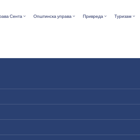
рава Сента
Општинска управа
Привреда
Туризам