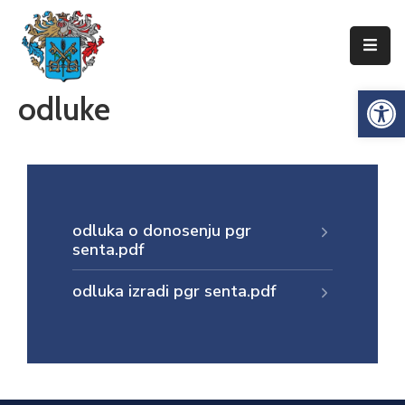
Упознајте
Op
odluke
Сенту
Локална
самоуправа
Сента
Општинска
odluka o donosenju pgr
управа
senta.pdf
Привреда
odluka izradi pgr senta.pdf
Туризам
Документи
Информатор