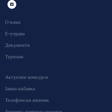
О нама
Е-управа
Документи
Туризам
Актуелни конкурси
Јавна набавка
Телефонски именик
Заштита животне средине