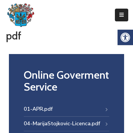
Упознајте
Op
pdf
Сенту
Локална
самоуправа
Сента
Општинска
Online Goverment
управа
Service
Привреда
Туризам
01-APR.pdf
Документи
04-MarijaStojkovic-Licenca.pdf
Информатор