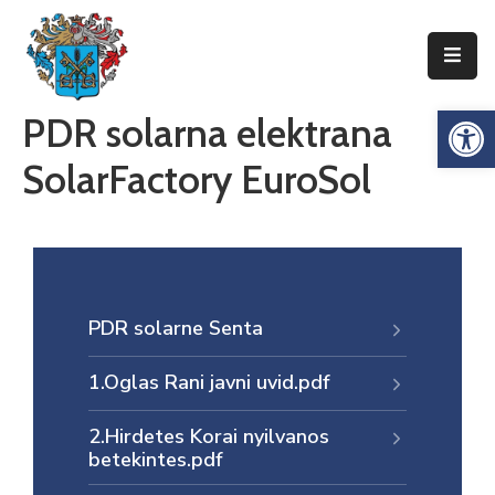
Упознајте
Op
PDR solarna elektrana
Сенту
SolarFactory EuroSol
Локална
самоуправа
Сента
Општинска
управа
PDR solarne Senta
Привреда
1.Oglas Rani javni uvid.pdf
Туризам
Документи
2.Hirdetes Korai nyilvanos
betekintes.pdf
Информатор