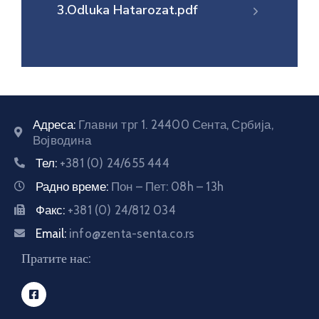
3.Odluka Hatarozat.pdf
E-
управа
Српски
Адреса:
Главни трг 1. 24400 Сента, Србија,
Војводина
Тел:
+381 (0) 24/655 444
Радно време:
Пон – Пет: 08h – 13h
Факс:
+381 (0) 24/812 034
Email:
info@zenta-senta.co.rs
Пратите нас: