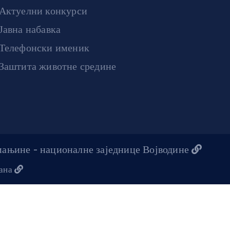
Актуелни конкурси
Јавна набавка
Телефонски именик
Заштита животне средине
 мањине - националне заједнице Војводине
жана