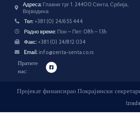
Адреса:
Главни трг 1. 24400 Сента, Србија,
Војводина
Тел:
+381 (0) 24/655 444
Радно време:
Пон – Пет: 08h – 13h
Факс:
+381 (0) 24/812 034
Email:
info@zenta-senta.co.rs
Пратите
нас:
Пројекат финансирао Покрајински секретари
Izrad