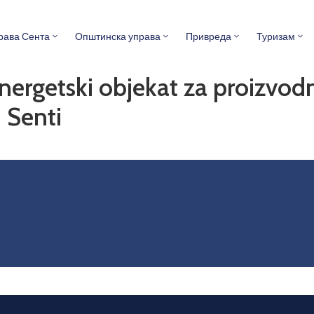
рава Сента
Општинска управа
Привреда
Туризам
energetski objekat za proizvodn
 Senti