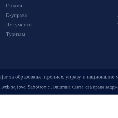
О нама
Е-управа
Документи
Туризам
јат за образовање, прописе, управу и националне
a web sajtova: Sabotronic
, Општина Сента, сва права задр